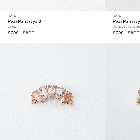
BVLA
BVLA
Pear Panaraya 3
Pear Panaray
OPAL
PERIDOT / TSAVOR
Prix
Prix
970€
-
990€
970€
-
990€
régulier
régulier
VOIR LES OPTIONS