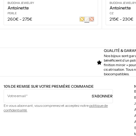
BUDDHA JEWELRY
BUDDHA JEWELR
Antoinette
Antoinette
PERLE
CZ
Prix
Prix
260€
-
275€
215€
-
230€
Or
Or
jaune
rose
régulier
régulier
VOIR LES OPTIONS
QUALITÉ & GARA
Nos bijoux sont gara
bénéficient d’un pol
finition miroir » pou
cicatrisation. Tous
biocompatibles.
10% DE REMISE SUR VOTRE PREMIÈRE COMMANDE
Votre email
S'ABONNER
B
J
En vous abonnant, vous comprenez et acceptez notre
politique de
confidentialité.
A
S