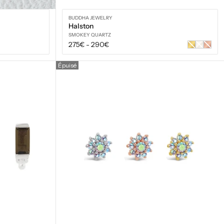
BUDDHA JEWELRY
Halston
SMOKEY QUARTZ
Prix
275€
-
290€
Or
Or
Or
jaune
blanc
rose
régulier
Épuisé