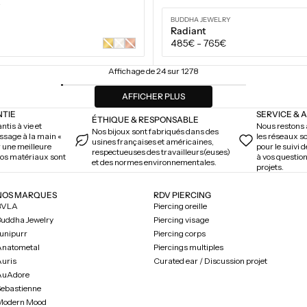
Y
BUDDHA JEWELRY
Radiant
Prix
485€
-
765€
Or
Or
Or
jaune
blanc
rose
régulier
Variante
Variante
1/4" (6,4mm)
3/8" (9,5mm)
5/16" (8mm
épuisée
épuisée
Affichage de 24 sur 1278
ou
ou
AJOUTER AU PANIE
indisponible
indisponibl
AFFICHER PLUS
NTIE
SERVICE & 
ÉTHIQUE & RESPONSABLE
ntis à vie et
Nous restons à
Nos bijoux sont fabriqués dans des
issage à la main «
les réseaux s
usines françaises et américaines,
r une meilleure
pour le suivi 
respectueuses des travailleurs(euses)
 nos matériaux sont
à vos question
et des normes environnementales.
projets.
NOS MARQUES
RDV PIERCING
BVLA
Piercing oreille
uddha Jewelry
Piercing visage
unipurr
Piercing corps
Anatometal
Piercings multiples
uris
Curated ear / Discussion projet
AuAdore
ebastienne
Modern Mood