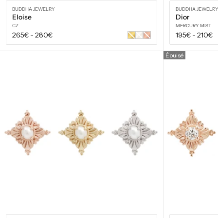
BUDDHA JEWELRY
BUDDHA JEWELR
Eloise
Dior
CZ
MERCURY MIST
Prix
Prix
265€
-
280€
195€
-
210€
Or
Or
Or
jaune
blanc
rose
régulier
régulier
Épuisé