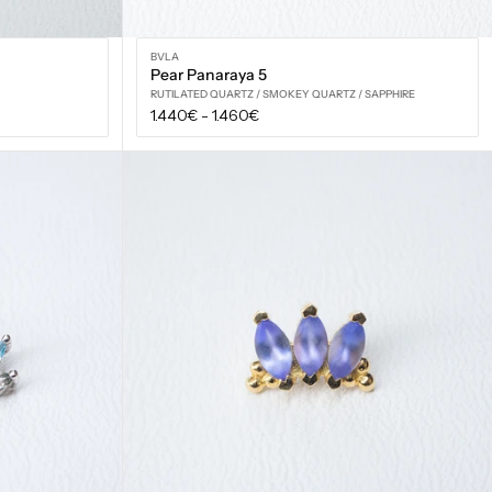
BVLA
Pear Panaraya 5
RUTILATED QUARTZ / SMOKEY QUARTZ / SAPPHIRE
Prix
1.440€
-
1.460€
régulier
VOIR LES OPTIONS