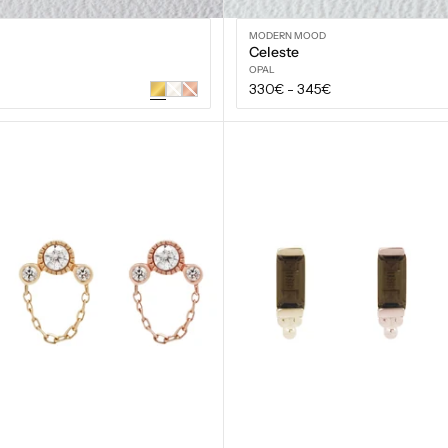
MODERN MOOD
Celeste
OPAL
Prix
330€
-
345€
Or
Or
blanc
rose
régulier
VOIR LES OPTIONS
VOIR LES OPTIONS