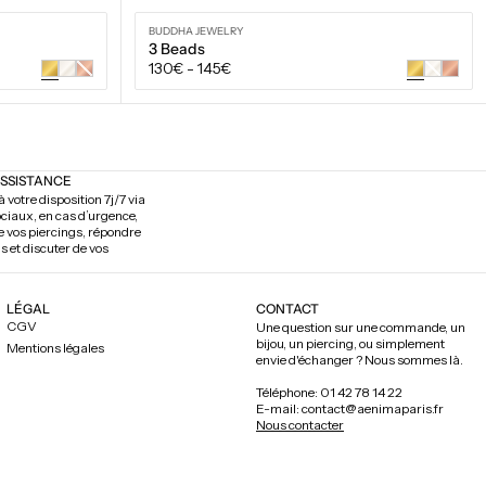
BUDDHA JEWELRY
3 Beads
Prix
130€
-
145€
Or
Or
rose
blanc
régulier
Variante
)
7/16" (11mm)
épuisée
VOIR LES OPTIONS
ou
R
e
indisponible
ASSISTANCE
 votre disposition 7j/7 via
ociaux, en cas d’urgence,
de vos piercings, répondre
s et discuter de vos
LÉGAL
CONTACT
CGV
Une question sur une commande, un
bijou, un piercing, ou simplement
Mentions légales
envie d'échanger ? Nous sommes là.
Téléphone: 01 42 78 14 22
E-mail: contact@aenimaparis.fr
Nous contacter