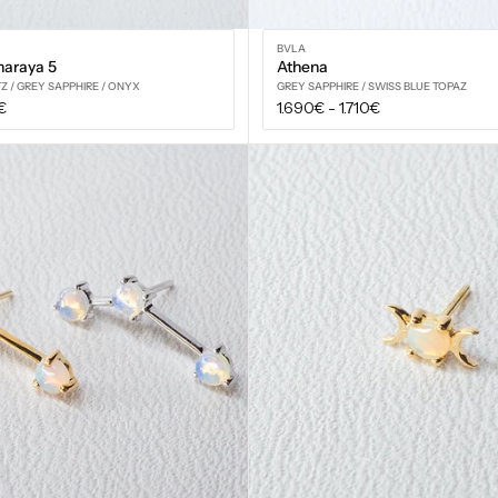
BVLA
naraya 5
Athena
Z / GREY SAPPHIRE / ONYX
GREY SAPPHIRE / SWISS BLUE TOPAZ
Prix
€
1.690€
-
1.710€
régulier
VOIR LES OPTIONS
VOIR LES OPTIONS