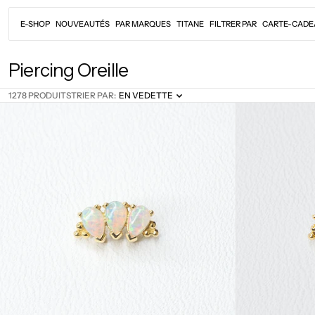
Passer
au
E-SHOP
NOUVEAUTÉS
PAR MARQUES
TITANE
FILTRER PAR
CARTE-CADE
contenu
C
Piercing Oreille
o
1278 PRODUITS
TRIER PAR:
EN VEDETTE
l
l
e
c
t
i
o
n
: