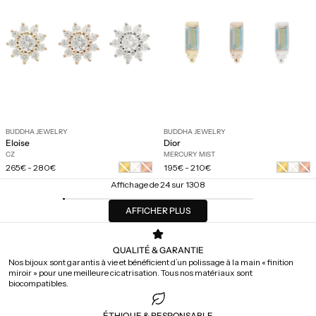
BUDDHA JEWELRY
BUDDHA JEWELRY
Eloise
Dior
CZ
MERCURY MIST
Prix
Prix
Or
Or
Or
Or
Or
Or
265€
-
280€
195€
-
210€
régulier
régulier
jaune
blanc
rose
jaune
blanc
rose
Affichage de 24 sur 1308
AFFICHER PLUS
QUALITÉ & GARANTIE
Nos bijoux sont garantis à vie et bénéficient d’un polissage à la main « finition
miroir » pour une meilleure cicatrisation. Tous nos matériaux sont
biocompatibles.
ÉTHIQUE & RESPONSABLE