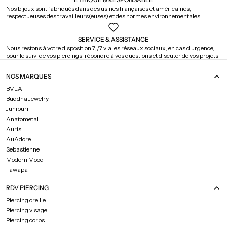
Nos bijoux sont fabriqués dans des usines françaises et américaines,
respectueuses des travailleurs(euses) et des normes environnementales.
SERVICE & ASSISTANCE
Nous restons à votre disposition 7j/7 via les réseaux sociaux, en cas d’urgence,
pour le suivi de vos piercings, répondre à vos questions et discuter de vos projets.
NOS MARQUES
BVLA
Buddha Jewelry
Junipurr
Anatometal
Auris
AuAdore
Sebastienne
Modern Mood
Tawapa
RDV PIERCING
Piercing oreille
Piercing visage
Piercing corps