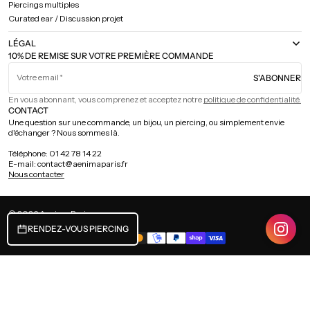
Piercings multiples
Curated ear / Discussion projet
LÉGAL
10% DE REMISE SUR VOTRE PREMIÈRE COMMANDE
Votre email
S'ABONNER
En vous abonnant, vous comprenez et acceptez notre
politique de confidentialité.
CONTACT
Une question sur une commande, un bijou, un piercing, ou simplement envie
d'échanger ? Nous sommes là.
Téléphone: 01 42 78 14 22
E-mail: contact@aenimaparis.fr
Nous contacter
© 2026
Aenima Paris
.
.
FRANCE (EUR €) / FRANÇAIS
RENDEZ-VOUS PIERCING