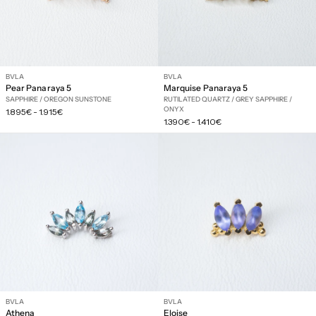
BVLA
BVLA
Pear Panaraya 5
Marquise Panaraya 5
SAPPHIRE / OREGON SUNSTONE
RUTILATED QUARTZ / GREY SAPPHIRE /
ONYX
Prix
1.895€
-
1.915€
Prix
régulier
1.390€
-
1.410€
régulier
BVLA
BVLA
Athena
Eloise