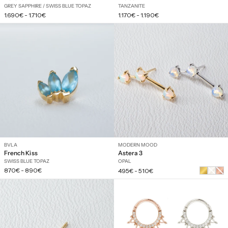
GREY SAPPHIRE / SWISS BLUE TOPAZ
TANZANITE
Prix
Prix
1.690€
-
1.710€
1.170€
-
1.190€
régulier
régulier
BVLA
MODERN MOOD
French Kiss
Astera 3
SWISS BLUE TOPAZ
OPAL
Prix
Prix
870€
-
890€
Or
Or
495€
-
510€
régulier
régulier
blanc
rose