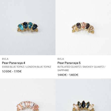
BVLA
BVLA
Pear Panaraya 4
Pear Panaraya 5
SWISS BLUE TOPAZ / LONDON BLUE TOPAZ
RUTILATED QUARTZ / SMOKEY QUARTZ /
SAPPHIRE
Prix
1.095€
-
1.115€
Prix
régulier
1.440€
-
1.460€
régulier