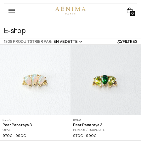
Passer
au
contenu
0
0
A
R
C
E-shop
T
o
I
1308 PRODUITS
TRIER PAR:
FILTRES
EN VEDETTE
l
C
l
L
E
e
c
t
i
o
n
:
BVLA
BVLA
Pear Panaraya 3
Pear Panaraya 3
OPAL
PERIDOT / TSAVORITE
Prix
Prix
970€
-
990€
970€
-
990€
régulier
régulier