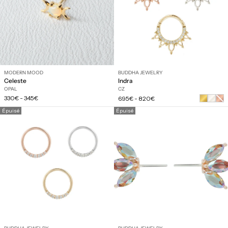
MODERN MOOD
BUDDHA JEWELRY
Celeste
Indra
OPAL
CZ
Prix
Prix
330€
-
345€
Or
695€
-
820€
régulier
régulier
rose
Épuisé
Épuisé