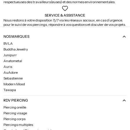
respectueuses des travailleurs(euses) et des normes environnementales.
SERVICE & ASSISTANCE
Nous restons à votre disposition 7j/7 via les réseaux sociaux, en cas d’urgence,
pour le suivi de vos piercings, répondre à vos questions et discuter de vos projets.
NOS MARQUES
BVLA
Buddha Jewelry
Junipurr
Anatometal
Auris
AuAdore
Sebastienne
Modern Mood
Tawapa
RDV PIERCING
Piercing oreille
Piercing visage
Piercing corps
Piercings multiples