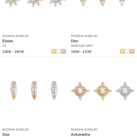
BUDDHA JEWELRY
BUDDHA JEWELRY
Eloise
Dior
CZ
MERCURY MIST
Prix
Prix
Or
Or
Or
Or
Or
Or
265€
-
280€
195€
-
210€
régulier
régulier
jaune
blanc
rose
jaune
blanc
rose
BUDDHA JEWELRY
BUDDHA JEWELRY
Dior
Antoinette