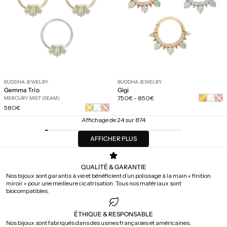
BUDDHA JEWELRY
BUDDHA JEWELRY
Gemma Trio
Gigi
Prix
Or
Or
750€
-
850€
MERCURY MIST (SEAM)
régulier
blanc
rose
Prix
Or
Or
Or
580€
régulier
jaune
blanc
rose
Affichage de 24 sur 874
AFFICHER PLUS
QUALITÉ & GARANTIE
Nos bijoux sont garantis à vie et bénéficient d’un polissage à la main « finition
miroir » pour une meilleure cicatrisation. Tous nos matériaux sont
biocompatibles.
ÉTHIQUE & RESPONSABLE
Nos bijoux sont fabriqués dans des usines françaises et américaines,