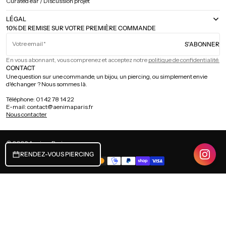
Curated ear / Discussion projet
LÉGAL
10% DE REMISE SUR VOTRE PREMIÈRE COMMANDE
Votre email
S'ABONNER
En vous abonnant, vous comprenez et acceptez notre
politique de confidentialité.
CONTACT
Une question sur une commande, un bijou, un piercing, ou simplement envie
d'échanger ? Nous sommes là.
Téléphone: 01 42 78 14 22
E-mail: contact@aenimaparis.fr
Nous contacter
© 2026
Aenima Paris
.
.
FRANCE (EUR €) / FRANÇAIS
RENDEZ-VOUS PIERCING