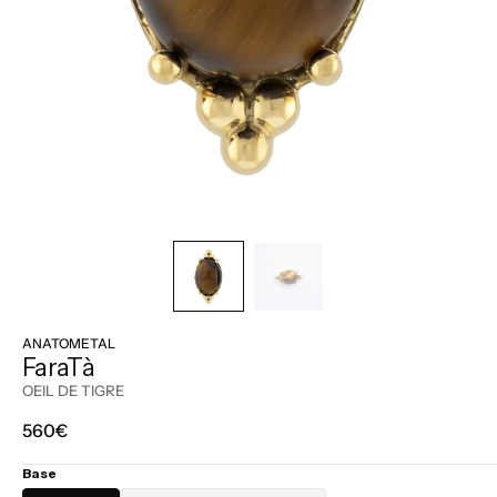
ANATOMETAL
FaraTà
OEIL DE TIGRE
Prix
560€
régulier
Base