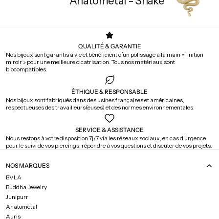
Anatometal - Snake
QUALITÉ & GARANTIE
Nos bijoux sont garantis à vie et bénéficient d’un polissage à la main « finition
miroir » pour une meilleure cicatrisation. Tous nos matériaux sont
biocompatibles.
ÉTHIQUE & RESPONSABLE
Nos bijoux sont fabriqués dans des usines françaises et américaines,
respectueuses des travailleurs(euses) et des normes environnementales.
SERVICE & ASSISTANCE
Nous restons à votre disposition 7j/7 via les réseaux sociaux, en cas d’urgence,
pour le suivi de vos piercings, répondre à vos questions et discuter de vos projets.
NOS MARQUES
BVLA
Buddha Jewelry
Junipurr
Anatometal
Auris