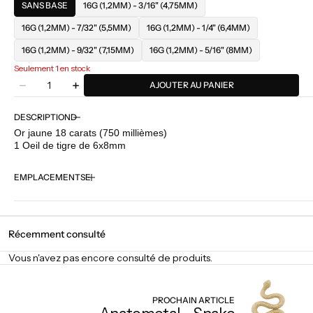
SANS BASE
16G (1,2MM) - 3/16" (4,75MM)
16G (1,2MM) - 7/32" (5,5MM)
16G (1,2MM) - 1/4" (6,4MM)
16G (1,2MM) - 9/32" (7,15MM)
16G (1,2MM) - 5/16" (8MM)
Seulement 1 en stock
Quantité
AJOUTER AU PANIER
Diminuer
Augmenter
la
la
quantité
quantité
DESCRIPTION
pour
pour
Or jaune 18 carats (750 millièmes)
Anatometal
Anatometal
1 Oeil de tigre de 6x8mm
-
-
FaraTà
FaraTà
EMPLACEMENTS
-
-
Oeil
Oeil
de
de
tigre
tigre
Récemment consulté
Vous n'avez pas encore consulté de produits.
PROCHAIN ARTICLE