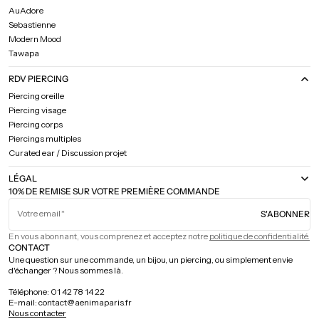
AuAdore
Sebastienne
Modern Mood
Tawapa
RDV PIERCING
Piercing oreille
Piercing visage
Piercing corps
Piercings multiples
Curated ear / Discussion projet
LÉGAL
10% DE REMISE SUR VOTRE PREMIÈRE COMMANDE
Votre email
S'ABONNER
En vous abonnant, vous comprenez et acceptez notre
politique de confidentialité.
CONTACT
Une question sur une commande, un bijou, un piercing, ou simplement envie
d'échanger ? Nous sommes là.
Téléphone: 01 42 78 14 22
E-mail: contact@aenimaparis.fr
Nous contacter