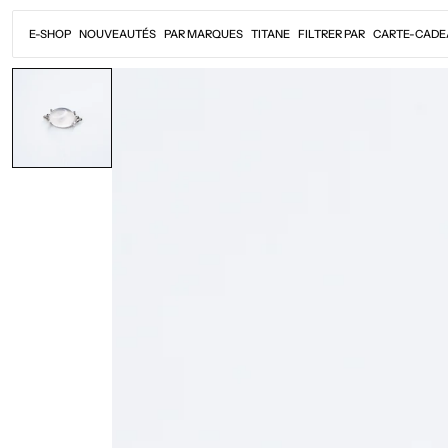
Passer
au
E-SHOP
NOUVEAUTÉS
PAR MARQUES
TITANE
FILTRER PAR
CARTE-CADE
contenu