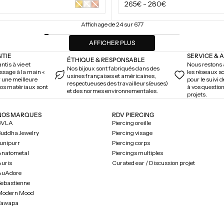
Prix
265€
-
280€
Or
Or
Or
jaune
blanc
rose
régulier
Affichage de 24 sur 677
AFFICHER PLUS
NTIE
SERVICE & 
ÉTHIQUE & RESPONSABLE
ntis à vie et
Nous restons à
Nos bijoux sont fabriqués dans des
issage à la main «
les réseaux s
usines françaises et américaines,
r une meilleure
pour le suivi 
respectueuses des travailleurs(euses)
 nos matériaux sont
à vos question
et des normes environnementales.
projets.
NOS MARQUES
RDV PIERCING
BVLA
Piercing oreille
uddha Jewelry
Piercing visage
unipurr
Piercing corps
Anatometal
Piercings multiples
uris
Curated ear / Discussion projet
AuAdore
ebastienne
Modern Mood
Tawapa