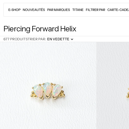
Passer
au
E-SHOP
NOUVEAUTÉS
PAR MARQUES
TITANE
FILTRER PAR
CARTE-CADE
contenu
C
Piercing Forward Helix
o
677 PRODUITS
TRIER PAR:
EN VEDETTE
l
l
e
c
t
i
o
n
: