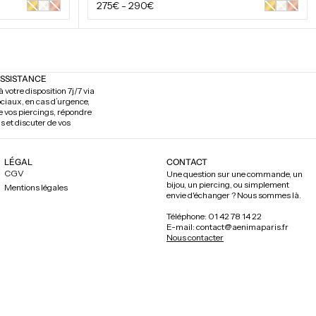
Prix
275€
-
290€
Or
Or
Or
Or
Or
Or
jaune
blanc
rose
jaune
blanc
rose
régulier
ASSISTANCE
 votre disposition 7j/7 via
ociaux, en cas d’urgence,
de vos piercings, répondre
s et discuter de vos
LÉGAL
CONTACT
CGV
Une question sur une commande, un
bijou, un piercing, ou simplement
Mentions légales
envie d'échanger ? Nous sommes là.
Téléphone: 01 42 78 14 22
E-mail: contact@aenimaparis.fr
Nous contacter