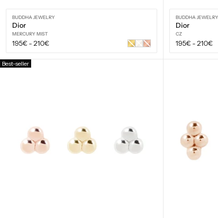
BUDDHA JEWELRY
BUDDHA JEWELR
Dior
Dior
MERCURY MIST
CZ
Prix
Prix
195€
-
210€
195€
-
210€
Or
Or
Or
jaune
blanc
rose
régulier
régulier
Best-seller