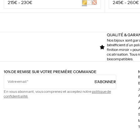
Prix
Prix
215€
-
230€
245€
-
260€
Or
Or
blanc
rose
régulier
régulier
VOIR LES OPTIONS
QUALITÉ & GARA
Nos bijoux sont gara
bénéficient d’un pol
finition miroir » pou
cicatrisation. Tous
biocompatibles.
10% DE REMISE SUR VOTRE PREMIÈRE COMMANDE
Votre email
S'ABONNER
B
J
En vous abonnant, vous comprenez et acceptez notre
politique de
confidentialité.
A
S