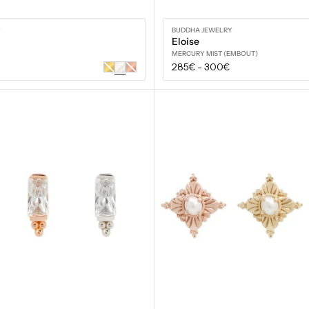
Y
BUDDHA JEWELRY
Eloise
MERCURY MIST (EMBOUT)
Prix
285€
-
300€
Or
Or
jaune
rose
régulier
VOIR LES OPTIONS