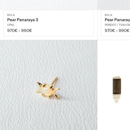
BVLA
BVLA
Pear Panaraya 3
Pear Panaray
OPAL
PERIDOT / TSAVOR
Prix
Prix
970€
-
990€
970€
-
990€
régulier
régulier
VOIR LES OPTIONS