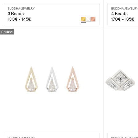
BUDDHA JEWELRY
BUDDHA JEWELR
3 Beads
4 Beads
Prix
Prix
130€
-
145€
170€
-
185€
Or
blanc
régulier
régulier
VOIR LES OPTIONS
Épuisé