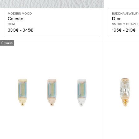
MODERN MOOD
BUDDHA JEWELR
Celeste
Dior
OPAL
SMOKEY QUARTZ
Prix
Prix
330€
-
345€
195€
-
210€
régulier
régulier
VOIR LES OPTIONS
Épuisé