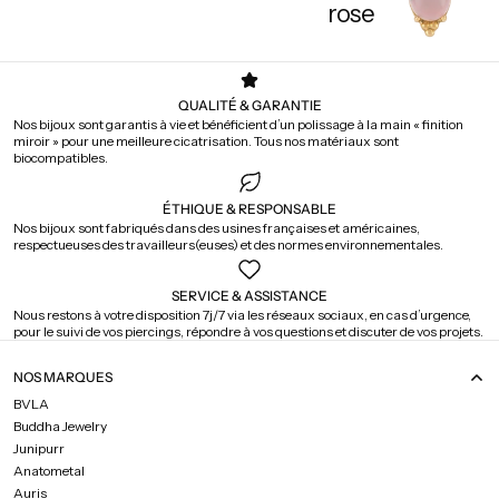
rose
QUALITÉ & GARANTIE
Nos bijoux sont garantis à vie et bénéficient d’un polissage à la main « finition
miroir » pour une meilleure cicatrisation. Tous nos matériaux sont
biocompatibles.
ÉTHIQUE & RESPONSABLE
Nos bijoux sont fabriqués dans des usines françaises et américaines,
respectueuses des travailleurs(euses) et des normes environnementales.
SERVICE & ASSISTANCE
Nous restons à votre disposition 7j/7 via les réseaux sociaux, en cas d’urgence,
pour le suivi de vos piercings, répondre à vos questions et discuter de vos projets.
NOS MARQUES
BVLA
Buddha Jewelry
Junipurr
Anatometal
Auris