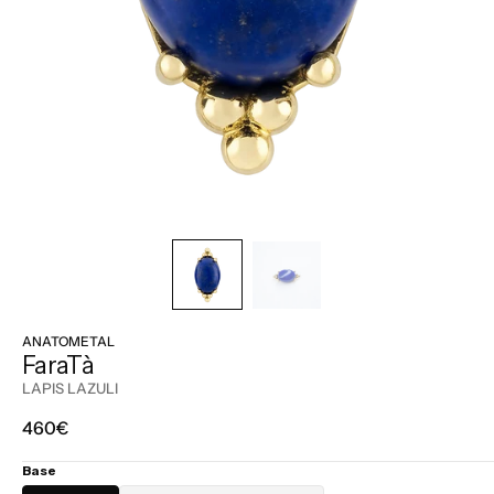
ANATOMETAL
FaraTà
LAPIS LAZULI
Prix
460€
régulier
Base