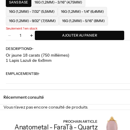
SANS BASE
16G (1,2MM) - 3/16" (4,75MM)
16G (1,2MM) - 7/32" (5,5MM)
16G (1,2MM) - 1/4" (6,4MM)
16G (1,2MM) - 9/32" (7,15MM)
16G (1,2MM) - 5/16" (8MM)
Seulement 1 en stock
Quantité
AJOUTER AU PANIER
Diminuer
Augmenter
la
la
quantité
quantité
DESCRIPTION
pour
pour
Or jaune 18 carats (750 millièmes)
Anatometal
Anatometal
1 Lapis Lazuli de 6x8mm
-
-
FaraTà
FaraTà
EMPLACEMENTS
-
-
Lapis
Lapis
Lazuli
Lazuli
Récemment consulté
Vous n'avez pas encore consulté de produits.
PROCHAIN ARTICLE
Anatometal - FaraTà - Quartz