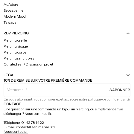
AuAdore
Sebastienne
Modern Mood
Tawapa
RDV PIERCING
Piercing oreille
Piercing visage
Piercing corps
Piercings multiples
Curated ear / Discussion projet
LÉGAL
10% DE REMISE SUR VOTRE PREMIÈRE COMMANDE
Votre email
S'ABONNER
En vous abonnant, vous comprenez et acceptez notre
politique de confidentialité.
CONTACT
Une question sur une commande, un bijou, un piercing, ou simplement envie
d'échanger ? Nous sommes là.
Téléphone: 01 42 78 14 22
E-mail: contact@aenimaparis.fr
Nous contacter