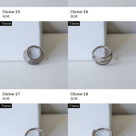
Clicker 25
Clicker 26
Prix
Prix
60€
60€
régulier
régulier
Titane
Titane
Clicker 27
Clicker 28
Prix
Prix
60€
60€
régulier
régulier
Titane
Titane