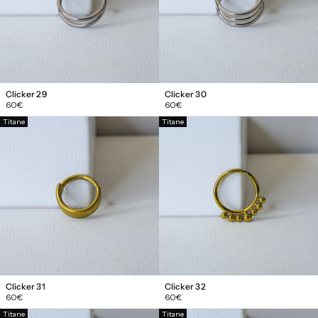
Clicker 29
Clicker 30
Prix
Prix
60€
60€
régulier
régulier
Titane
Titane
Clicker 31
Clicker 32
Prix
Prix
60€
60€
régulier
régulier
Titane
Titane