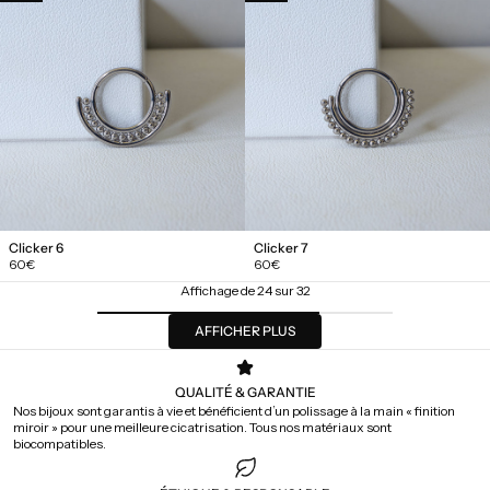
Clicker 6
Clicker 7
Prix
Prix
60€
60€
régulier
régulier
Affichage de 24 sur 32
AFFICHER PLUS
QUALITÉ & GARANTIE
Nos bijoux sont garantis à vie et bénéficient d’un polissage à la main « finition
miroir » pour une meilleure cicatrisation. Tous nos matériaux sont
biocompatibles.