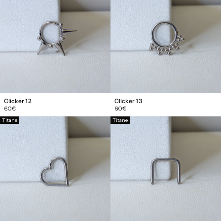
Clicker 12
Clicker 13
Prix
Prix
60€
60€
régulier
régulier
Titane
Titane