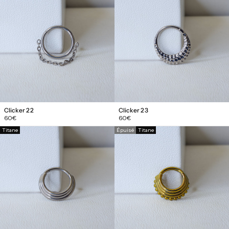
Clicker 22
Clicker 23
Prix
Prix
60€
60€
régulier
régulier
Titane
Épuisé
Titane