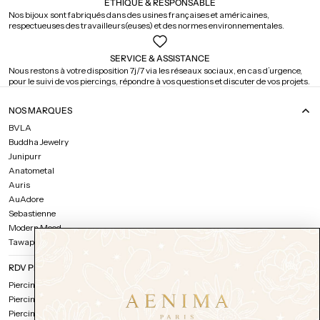
ÉTHIQUE & RESPONSABLE
Nos bijoux sont fabriqués dans des usines françaises et américaines,
respectueuses des travailleurs(euses) et des normes environnementales.
SERVICE & ASSISTANCE
Nous restons à votre disposition 7j/7 via les réseaux sociaux, en cas d’urgence,
pour le suivi de vos piercings, répondre à vos questions et discuter de vos projets.
NOS MARQUES
BVLA
Buddha Jewelry
Junipurr
Anatometal
Auris
AuAdore
Sebastienne
Modern Mood
Tawapa
RDV PIERCING
Piercing oreille
Piercing visage
Piercing corps