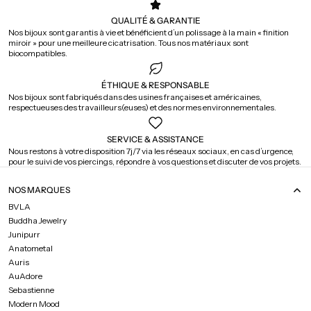
QUALITÉ & GARANTIE
Nos bijoux sont garantis à vie et bénéficient d’un polissage à la main « finition
miroir » pour une meilleure cicatrisation. Tous nos matériaux sont
biocompatibles.
ÉTHIQUE & RESPONSABLE
Nos bijoux sont fabriqués dans des usines françaises et américaines,
respectueuses des travailleurs(euses) et des normes environnementales.
SERVICE & ASSISTANCE
Nous restons à votre disposition 7j/7 via les réseaux sociaux, en cas d’urgence,
pour le suivi de vos piercings, répondre à vos questions et discuter de vos projets.
NOS MARQUES
BVLA
Buddha Jewelry
Junipurr
Anatometal
Auris
AuAdore
Sebastienne
Modern Mood