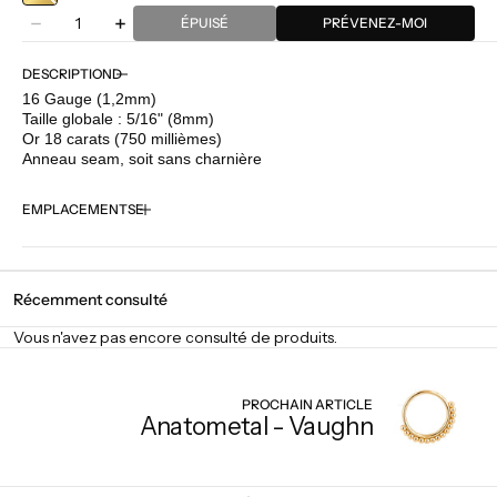
Quantité
JAUNE
ÉPUISÉ
PRÉVENEZ-MOI
Diminuer
Augmenter
la
la
quantité
quantité
DESCRIPTION
pour
pour
16 Gauge (1,2mm)
Anatometal
Anatometal
Taille globale : 5/16" (8mm)
-
-
Or 18 carats (750 millièmes)
Sabrina
Sabrina
Anneau seam, soit sans charnière
EMPLACEMENTS
Récemment consulté
Vous n'avez pas encore consulté de produits.
PROCHAIN ARTICLE
Anatometal - Vaughn