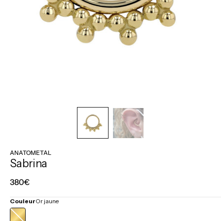
ANATOMETAL
Sabrina
Prix
380€
régulier
Couleur
Or jaune
OR