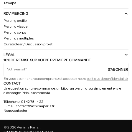
Tawapa
RDV PIERCING
Piercing oreille
Piercing visage
Piercing corps
Piercings multiples
Curated ear / Discussion projet
LÉGAL
10% DE REMISE SUR VOTRE PREMIÈRE COMMANDE
Votre email
S'ABONNER
En vous abonnant, vous comprenez et acceptez notre
politique de confidentialité.
CONTACT
Une question sur une commande, un bijou, un piercing, ou simplement envie
d'échanger ? Nous sommes là.
Téléphone: 01 42 78 14 22
E-mail: contact@aenimaparis.fr
Nous contacter
© 2026
Aenima Paris
.
.