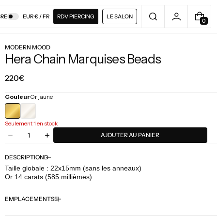
RE
EUR € / FR
RDV PIERCING
LE SALON
0
0
A
R
MODERN MOOD
T
Hera Chain Marquises Beads
I
C
L
Prix
220€
E
régulier
Couleur
Or jaune
Seulement 1 en stock
Quantité
AJOUTER AU PANIER
Diminuer
Augmenter
la
la
quantité
quantité
DESCRIPTION
pour
pour
Taille globale : 22x15mm (sans les anneaux)
Modern
Modern
Or 14 carats (585 millièmes)
Mood
Mood
-
-
EMPLACEMENTS
Hera
Hera
Chain
Chain