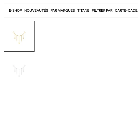
Passer
au
E-SHOP
NOUVEAUTÉS
PAR MARQUES
TITANE
FILTRER PAR
CARTE-CADE
contenu