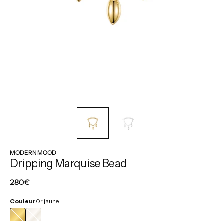
MODERN MOOD
Dripping Marquise Bead
Prix
280€
régulier
Couleur
Or jaune
OR
OR