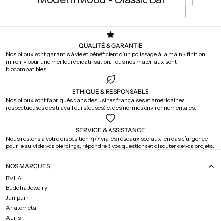
QUALITÉ & GARANTIE
Nos bijoux sont garantis à vie et bénéficient d’un polissage à la main « finition
miroir » pour une meilleure cicatrisation. Tous nos matériaux sont
biocompatibles.
ÉTHIQUE & RESPONSABLE
Nos bijoux sont fabriqués dans des usines françaises et américaines,
respectueuses des travailleurs(euses) et des normes environnementales.
SERVICE & ASSISTANCE
Nous restons à votre disposition 7j/7 via les réseaux sociaux, en cas d’urgence,
pour le suivi de vos piercings, répondre à vos questions et discuter de vos projets.
NOS MARQUES
BVLA
Buddha Jewelry
Junipurr
Anatometal
Auris