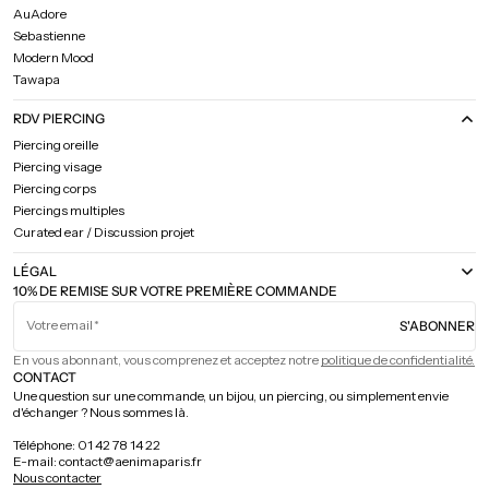
AuAdore
Sebastienne
Modern Mood
Tawapa
RDV PIERCING
Piercing oreille
Piercing visage
Piercing corps
Piercings multiples
Curated ear / Discussion projet
LÉGAL
10% DE REMISE SUR VOTRE PREMIÈRE COMMANDE
Votre email
S'ABONNER
En vous abonnant, vous comprenez et acceptez notre
politique de confidentialité.
CONTACT
Une question sur une commande, un bijou, un piercing, ou simplement envie
d'échanger ? Nous sommes là.
Téléphone: 01 42 78 14 22
E-mail: contact@aenimaparis.fr
Nous contacter