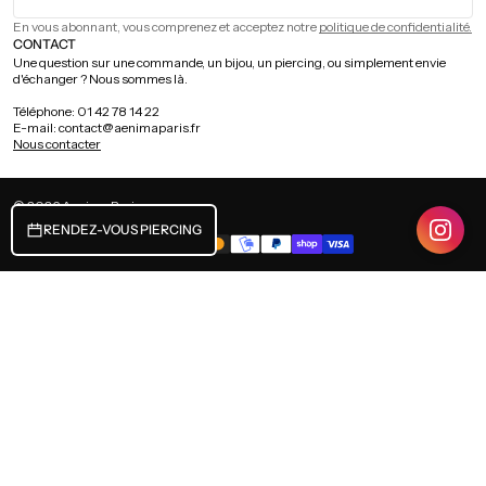
En vous abonnant, vous comprenez et acceptez notre
politique de confidentialité.
CONTACT
Une question sur une commande, un bijou, un piercing, ou simplement envie
d'échanger ? Nous sommes là.
Téléphone: 01 42 78 14 22
E-mail: contact@aenimaparis.fr
Nous contacter
© 2026
Aenima Paris
.
.
FRANCE (EUR €) / FRANÇAIS
RENDEZ-VOUS PIERCING