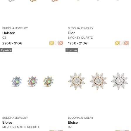
BUDDHA JEWELRY
BUDDHA JEWELRY
Halston
Dior
CZ
SMOKEY QUARTZ
Prix
Prix
Or
Or
Or
Or
Or
295€
-
310€
195€
-
210€
régulier
régulier
jaune
blanc
rose
jaune
rose
Épuisé
Épuisé
BUDDHA JEWELRY
BUDDHA JEWELRY
Eloise
Eloise
MERCURY MIST (EMBOUT)
CZ