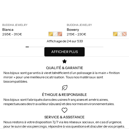
BUDDHA JEWELRY
BUDDHA JEWELRY
Bianca
Bowery
Prix
Prix
Or
Or
295€
-
310€
215€
-
230€
régulier
régulier
blanc
rose
Affichage de 24 sur 533
AFFICHER PLUS
QUALITÉ & GARANTIE
Nos bijoux sont garantis à vie et bénéficient d’un polissage à la main « finition
miroir » pour une meilleure cicatrisation. Tous nos matériaux sont
biocompatibles.
ÉTHIQUE & RESPONSABLE
Nos bijoux sont fabriqués dans des usines françaises et américaines,
respectueuses des travailleurs(euses) et des normes environnementales.
SERVICE & ASSISTANCE
Nous restons à votre disposition 7j/7 via les réseaux sociaux, en cas d’urgence,
pour le suivi de vos piercings, répondre à vos questions et discuter de vos projets.