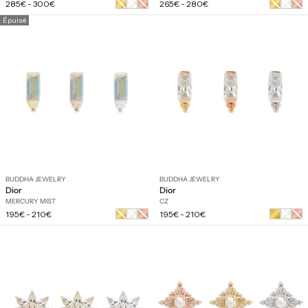
Prix
Prix
Or
Or
Or
Or
Or
Or
285€
-
300€
265€
-
280€
régulier
régulier
jaune
blanc
rose
jaune
blanc
rose
Épuisé
BUDDHA JEWELRY
BUDDHA JEWELRY
Dior
Dior
MERCURY MIST
CZ
Prix
Prix
Or
Or
Or
Or
Or
195€
-
210€
195€
-
210€
régulier
régulier
jaune
blanc
rose
blanc
rose