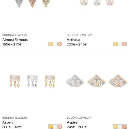
BUDDHA JEWELRY
BUDDHA JEWELRY
Almost Famous
Arthaus
Prix
Prix
Or
Or
Or
Or
Or
Or
195€
-
210€
230€
-
245€
régulier
régulier
jaune
blanc
rose
jaune
blanc
rose
BUDDHA JEWELRY
BUDDHA JEWELRY
Aspen
Aspire
Prix
Prix
Or
Or
360€
-
375€
245€
-
260€