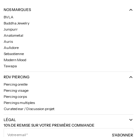
NOS MARQUES
BVLA
Buddha Jewelry
Junipurr
Anatometal
Auris
AuAdore
Sebastienne
Modern Mood
Tawapa
RDV PIERCING
Piercing oreille
Piercing visage
Piercing corps
Piercings multiples
Curated ear / Discussion projet
LÉGAL
10% DE REMISE SUR VOTRE PREMIÈRE COMMANDE
Votre email
S'ABONNER