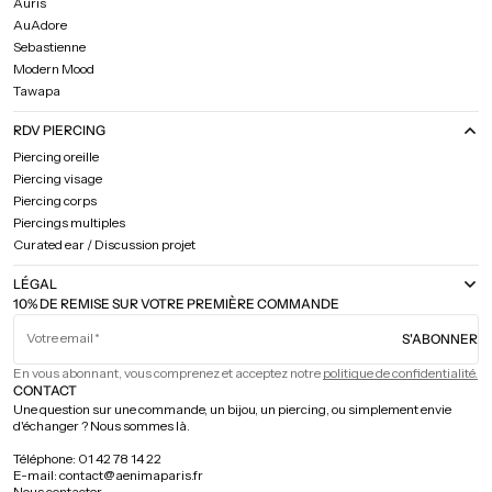
Auris
AuAdore
Sebastienne
Modern Mood
Tawapa
RDV PIERCING
Piercing oreille
Piercing visage
Piercing corps
Piercings multiples
Curated ear / Discussion projet
LÉGAL
10% DE REMISE SUR VOTRE PREMIÈRE COMMANDE
Votre email
S'ABONNER
En vous abonnant, vous comprenez et acceptez notre
politique de confidentialité.
CONTACT
Une question sur une commande, un bijou, un piercing, ou simplement envie
d'échanger ? Nous sommes là.
Téléphone: 01 42 78 14 22
E-mail: contact@aenimaparis.fr
Nous contacter