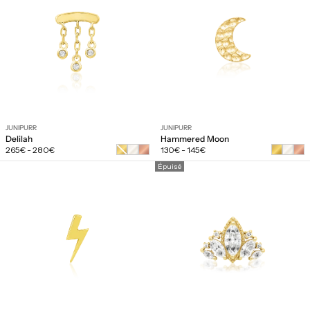
JUNIPURR
JUNIPURR
Delilah
Hammered Moon
Prix
Prix
Or
265€
-
280€
130€
-
145€
régulier
régulier
jaune
Épuisé