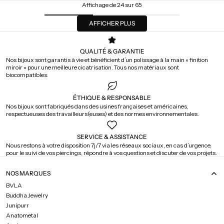
Affichage de 24 sur 65
AFFICHER PLUS
QUALITÉ & GARANTIE
Nos bijoux sont garantis à vie et bénéficient d’un polissage à la main « finition
miroir » pour une meilleure cicatrisation. Tous nos matériaux sont
biocompatibles.
ÉTHIQUE & RESPONSABLE
Nos bijoux sont fabriqués dans des usines françaises et américaines,
respectueuses des travailleurs(euses) et des normes environnementales.
SERVICE & ASSISTANCE
Nous restons à votre disposition 7j/7 via les réseaux sociaux, en cas d’urgence,
pour le suivi de vos piercings, répondre à vos questions et discuter de vos projets.
NOS MARQUES
BVLA
Buddha Jewelry
Junipurr
Anatometal