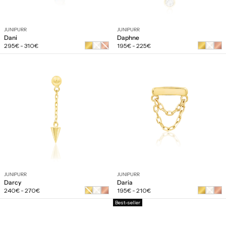
JUNIPURR
JUNIPURR
Dani
Daphne
Prix
Prix
Or
Or
Or
295€
-
310€
195€
-
225€
régulier
régulier
blanc
rose
blanc
JUNIPURR
JUNIPURR
Darcy
Daria
Prix
Prix
Or
Or
Or
240€
-
270€
195€
-
210€
régulier
régulier
jaune
blanc
blanc
Best-seller