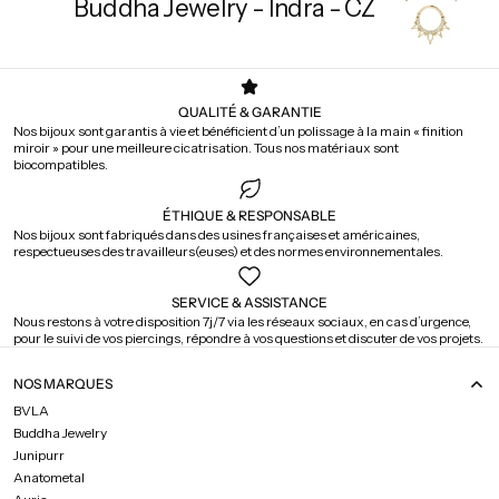
Buddha Jewelry - Indra - CZ
QUALITÉ & GARANTIE
Nos bijoux sont garantis à vie et bénéficient d’un polissage à la main « finition
miroir » pour une meilleure cicatrisation. Tous nos matériaux sont
biocompatibles.
ÉTHIQUE & RESPONSABLE
Nos bijoux sont fabriqués dans des usines françaises et américaines,
respectueuses des travailleurs(euses) et des normes environnementales.
SERVICE & ASSISTANCE
Nous restons à votre disposition 7j/7 via les réseaux sociaux, en cas d’urgence,
pour le suivi de vos piercings, répondre à vos questions et discuter de vos projets.
NOS MARQUES
BVLA
Buddha Jewelry
Junipurr
Anatometal