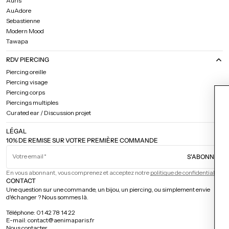
Auris
AuAdore
Sebastienne
Modern Mood
Tawapa
RDV PIERCING
Piercing oreille
Piercing visage
Piercing corps
Piercings multiples
Curated ear / Discussion projet
LÉGAL
10% DE REMISE SUR VOTRE PREMIÈRE COMMANDE
Votre email
S'ABONNER
En vous abonnant, vous comprenez et acceptez notre
politique de confidentialité.
CONTACT
Une question sur une commande, un bijou, un piercing, ou simplement envie
Aimeriez-vou
d'échanger ? Nous sommes là.
10% de
Téléphone: 01 42 78 14 22
E-mail: contact@aenimaparis.fr
sur votre prem
Nous contacter