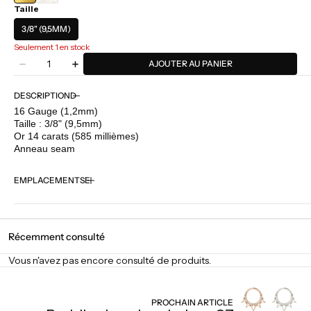
Taille
BLANC
3/8" (9,5MM)
Seulement 1 en stock
Quantité
AJOUTER AU PANIER
Diminuer
Augmenter
la
la
quantité
quantité
DESCRIPTION
pour
pour
16 Gauge (1,2mm)
Junipurr
Junipurr
Taille : 3/8" (9,5mm)
-
-
Or 14 carats (585 millièmes)
Kaa
Kaa
Anneau seam
EMPLACEMENTS
Récemment consulté
Vous n'avez pas encore consulté de produits.
PROCHAIN ARTICLE