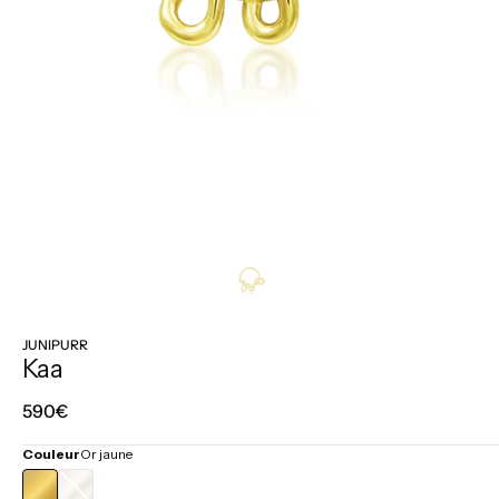
JUNIPURR
Kaa
Prix
590€
régulier
Couleur
Or jaune
OR