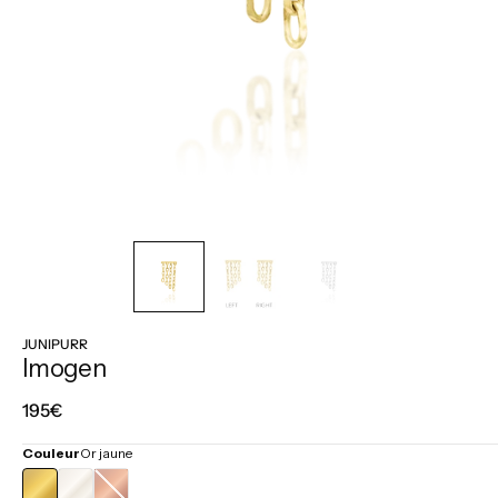
JUNIPURR
Imogen
Prix
195€
régulier
Couleur
Or jaune
OR