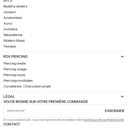
BVLA
Buddha Jewelry
Junipurr
Anatometal
Auris
AuAdore
Sebastienne
Modern Mood
Tawapa
RDV PIERCING
Piercing oreille
Piercing visage
Piercing corps
Piercings multiples
Curated ear / Discussion projet
LÉGAL
10% DE REMISE SUR VOTRE PREMIÈRE COMMANDE
Votre email
S'ABONNER
En vous abonnant, vous comprenez et acceptez notre
politique de confidentialité.
CONTACT