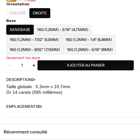
Orientation
ROSE
GAUCHE
DROITE
VARIANTE
Base
ÉPUISÉE
OU
SANS BASE
16G (1,2MM) - 3/16" (4,75MM)
INDISPONIBLE
16G (1,2MM) - 7/32" (5,5MM)
16G (1,2MM) - 1/4" (6,4MM)
16G (1,2MM) - 9/32" (7,15MM)
16G (1,2MM) - 5/16" (8MM)
Seulement 1 en stock
Quantité
AJOUTER AU PANIER
Diminuer
Augmenter
la
la
quantité
quantité
DESCRIPTION
pour
pour
Taille globale : 5,3mm x 10,7mm
Junipurr
Junipurr
Or 14 carats (585 millièmes)
-
-
Imogen
Imogen
EMPLACEMENTS
Récemment consulté