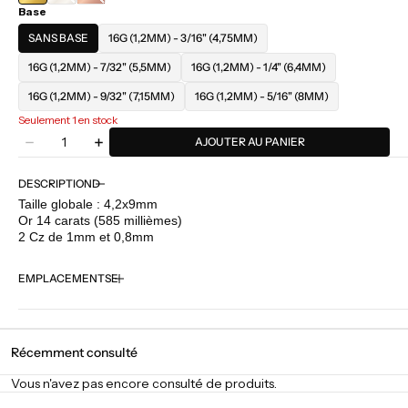
Base
BLANC
ROSE
SANS BASE
16G (1,2MM) - 3/16" (4,75MM)
16G (1,2MM) - 7/32" (5,5MM)
16G (1,2MM) - 1/4" (6,4MM)
16G (1,2MM) - 9/32" (7,15MM)
16G (1,2MM) - 5/16" (8MM)
Seulement 1 en stock
Quantité
AJOUTER AU PANIER
Diminuer
Augmenter
la
la
quantité
quantité
DESCRIPTION
pour
pour
Taille globale : 4,2x9mm
Junipurr
Junipurr
Or 14 carats (585 millièmes)
-
-
2 Cz de 1mm et 0,8mm
Dova
Dova
EMPLACEMENTS
Récemment consulté
Vous n'avez pas encore consulté de produits.