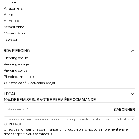
Junipurr
Anatometal
Auris
AuAdore
Sebastienne
Modern Mood
Tawapa
RDV PIERCING
Piercing oreille
Piercing visage
Piercing corps
Piercings multiples
Curated ear / Discussion projet
LÉGAL
10% DE REMISE SUR VOTRE PREMIÈRE COMMANDE
Votre email
S'ABONNER
En vous abonnant, vous comprenez et acceptez notre
politique de confidentialité.
CONTACT
Une question sur une commande, un bijou, un piercing, ou simplement envie
d'échanger ? Nous sommes là.