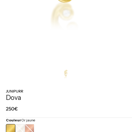
JUNIPURR
Dova
Prix
250€
régulier
Couleur
Or jaune
OR
OR