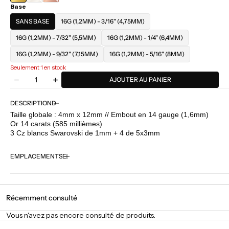
Base
BLANC
ROSE
SANS BASE
16G (1,2MM) - 3/16" (4,75MM)
16G (1,2MM) - 7/32" (5,5MM)
16G (1,2MM) - 1/4" (6,4MM)
16G (1,2MM) - 9/32" (7,15MM)
16G (1,2MM) - 5/16" (8MM)
Seulement 1 en stock
Quantité
AJOUTER AU PANIER
Diminuer
Augmenter
la
la
quantité
quantité
DESCRIPTION
pour
pour
Taille globale : 4mm x 12mm // Embout en 14 gauge (1,6mm)
Junipurr
Junipurr
Or 14 carats (585 millièmes)
-
-
3 Cz blancs Swarovski de 1mm + 4 de 5x3mm
Andreia
Andreia
EMPLACEMENTS
Récemment consulté
Vous n'avez pas encore consulté de produits.