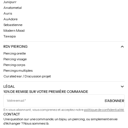
Junipurr
Anatometal
Auris
AuAdore
Sebastienne
Modern Mood
Tawapa
RDV PIERCING
Piercing oreille
Piercing visage
Piercing corps
Piercings multiples
Curated ear / Discussion projet
LÉGAL
10% DE REMISE SUR VOTRE PREMIÈRE COMMANDE
Votre email
S'ABONNER
En vous abonnant, vous comprenez et acceptez notre
politique de confidentialité.
CONTACT
Une question sur une commande, un bijou, un piercing, ou simplement envie
d'échanger ? Nous sommes là.