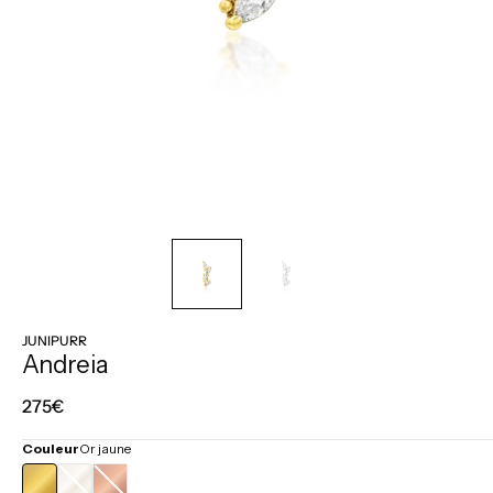
JUNIPURR
Andreia
Prix
275€
régulier
Couleur
Or jaune
OR
OR