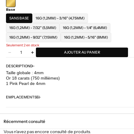
Base
SANS BASE
16G (1,2MM) - 3/16" (4,75MM)
16G (1,2MM) - 7/32" (5,5MM)
16G (1,2MM) - 1/4" (6,4MM)
16G (1,2MM) - 9/32" (7,15MM)
16G (1,2MM) - 5/16" (8MM)
Seulement 2 en stock
Quantité
AJOUTER AU PANIER
Diminuer
Augmenter
la
la
quantité
quantité
DESCRIPTION
pour
pour
Taille globale : 4mm
BVLA
BVLA
Or 18 carats (750 millièmes)
-
-
1 Pink Pearl de 4mm
Prong
Prong
-
-
EMPLACEMENTS
Pink
Pink
Pearl
Pearl
Récemment consulté
Vous n'avez pas encore consulté de produits.