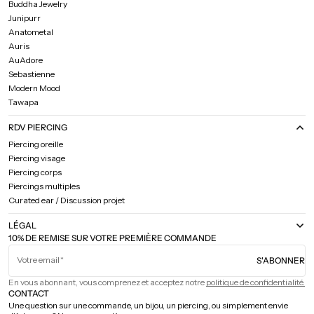
Buddha Jewelry
Junipurr
Anatometal
Auris
AuAdore
Sebastienne
Modern Mood
Tawapa
RDV PIERCING
Piercing oreille
Piercing visage
Piercing corps
Piercings multiples
Curated ear / Discussion projet
LÉGAL
10% DE REMISE SUR VOTRE PREMIÈRE COMMANDE
Votre email
S'ABONNER
En vous abonnant, vous comprenez et acceptez notre
politique de confidentialité.
CONTACT
Une question sur une commande, un bijou, un piercing, ou simplement envie