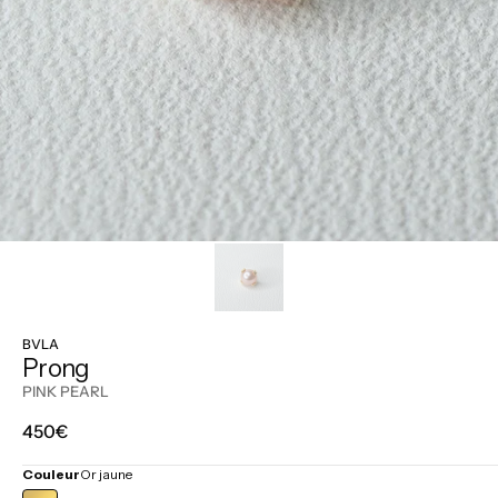
BVLA
Prong
PINK PEARL
Prix
450€
régulier
Couleur
Or jaune