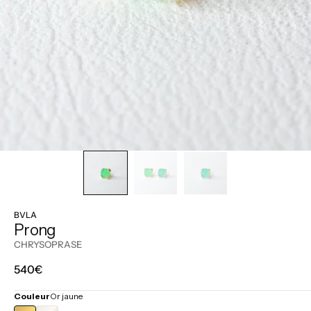
BVLA
Prong
CHRYSOPRASE
Prix
540€
régulier
Couleur
Or jaune