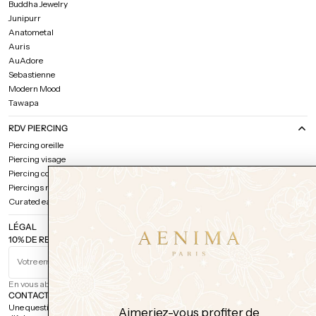
Buddha Jewelry
Junipurr
Anatometal
Auris
AuAdore
Sebastienne
Modern Mood
Tawapa
RDV PIERCING
Piercing oreille
Piercing visage
Piercing corps
Piercings multiples
Curated ear / Discussion projet
LÉGAL
10% DE REMISE SUR VOTRE PREMIÈRE COMMANDE
Votre email
S'ABONNER
En vous abonnant, vous comprenez et acceptez notre
politique de confidentialité.
CONTACT
Une question sur une commande, un bijou, un piercing, ou simplement envie
Aimeriez-vous profiter de