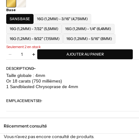
Base
SANS BASE
16G (1,2MM) - 3/16" (4,75MM)
16G (1,2MM) - 7/32" (5,5MM)
16G (1,2MM) - 1/4" (6,4MM)
16G (1,2MM) - 9/32" (7,15MM)
16G (1,2MM) - 5/16" (8MM)
Seulement 2 en stock
Quantité
AJOUTER AU PANIER
Diminuer
Augmenter
la
la
quantité
quantité
DESCRIPTION
pour
pour
Taille globale : 4mm
BVLA
BVLA
Or 18 carats (750 millièmes)
-
-
1 Sandblasted Chrysoprase de 4mm
Prong
Prong
-
-
EMPLACEMENTS
Chrysoprase
Chrysoprase
Récemment consulté
Vous n'avez pas encore consulté de produits.