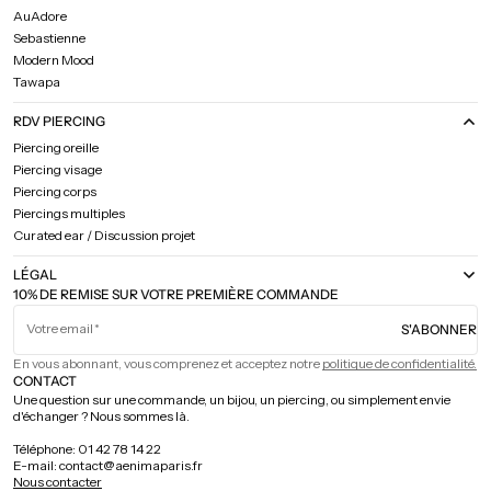
AuAdore
Sebastienne
Modern Mood
Tawapa
RDV PIERCING
Piercing oreille
Piercing visage
Piercing corps
Piercings multiples
Curated ear / Discussion projet
LÉGAL
10% DE REMISE SUR VOTRE PREMIÈRE COMMANDE
Votre email
S'ABONNER
En vous abonnant, vous comprenez et acceptez notre
politique de confidentialité.
CONTACT
Une question sur une commande, un bijou, un piercing, ou simplement envie
d'échanger ? Nous sommes là.
Téléphone: 01 42 78 14 22
E-mail: contact@aenimaparis.fr
Nous contacter