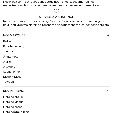
Nos bijoux sont fabriqués dans des usines françaises et américaines,
respectueuses des travailleurs(euses) et des normes environnementales.
SERVICE & ASSISTANCE
Nous restons à votre disposition 7j/7 via les réseaux sociaux, en cas d’urgence,
pour le suivi de vos piercings, répondre à vos questions et discuter de vos projets.
NOS MARQUES
BVLA
Buddha Jewelry
Junipurr
Anatometal
Auris
AuAdore
Sebastienne
Modern Mood
Tawapa
RDV PIERCING
Piercing oreille
Piercing visage
Piercing corps
Piercings multiples