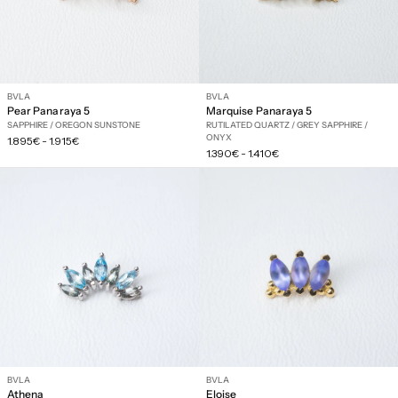
BVLA
BVLA
Pear Panaraya 5
Marquise Panaraya 5
SAPPHIRE / OREGON SUNSTONE
RUTILATED QUARTZ / GREY SAPPHIRE /
ONYX
Prix
1.895€
-
1.915€
Prix
régulier
1.390€
-
1.410€
régulier
BVLA
BVLA
Athena
Eloise