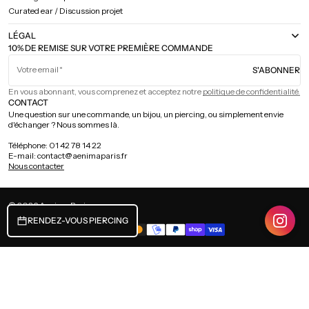
Curated ear / Discussion projet
LÉGAL
10% DE REMISE SUR VOTRE PREMIÈRE COMMANDE
Votre email
S'ABONNER
En vous abonnant, vous comprenez et acceptez notre
politique de confidentialité.
CONTACT
Une question sur une commande, un bijou, un piercing, ou simplement envie
d'échanger ? Nous sommes là.
Téléphone: 01 42 78 14 22
E-mail: contact@aenimaparis.fr
Nous contacter
© 2026
Aenima Paris
.
.
FRANCE (EUR €) / FRANÇAIS
RENDEZ-VOUS PIERCING