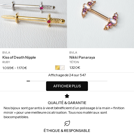
BVLA
BVLA
Kiss of Death Nipple
Nikki Panaraya
RUBY
TÉTON
Prix
Prix
1.320€
1.095€
-
1.170€
régulier
régulier
Affichage de 24 sur 547
AFFICHER PLUS
QUALITÉ & GARANTIE
Nos bijoux sont garantis à vie et bénéficient d’un polissage à la main « finition
miroir » pour une meilleure cicatrisation. Tous nos matériaux sont
biocompatibles.
ÉTHIQUE & RESPONSABLE