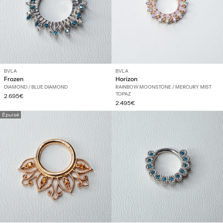
BVLA
BVLA
Frozen
Horizon
DIAMOND / BLUE DIAMOND
RAINBOW MOONSTONE / MERCURY MIST
TOPAZ
Prix
2.695€
Prix
régulier
2.495€
régulier
Épuisé