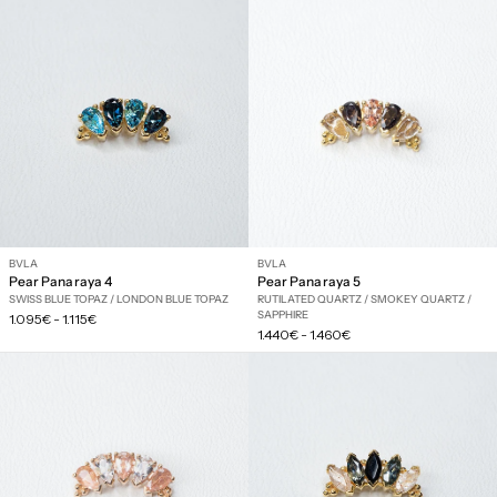
BVLA
BVLA
Pear Panaraya 4
Pear Panaraya 5
SWISS BLUE TOPAZ / LONDON BLUE TOPAZ
RUTILATED QUARTZ / SMOKEY QUARTZ /
SAPPHIRE
Prix
1.095€
-
1.115€
Prix
régulier
1.440€
-
1.460€
régulier