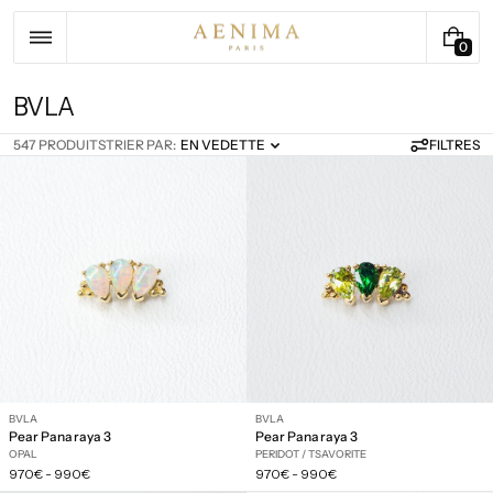
Passer
au
contenu
0
0
A
R
C
BVLA
T
o
I
547 PRODUITS
TRIER PAR:
FILTRES
EN VEDETTE
l
C
l
L
E
e
c
t
i
o
n
:
BVLA
BVLA
Pear Panaraya 3
Pear Panaraya 3
OPAL
PERIDOT / TSAVORITE
Prix
Prix
970€
-
990€
970€
-
990€
régulier
régulier