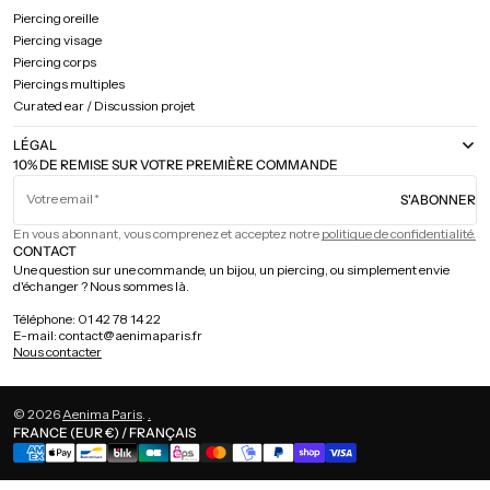
Piercing oreille
Piercing visage
Piercing corps
Piercings multiples
Curated ear / Discussion projet
LÉGAL
10% DE REMISE SUR VOTRE PREMIÈRE COMMANDE
Votre email
S'ABONNER
En vous abonnant, vous comprenez et acceptez notre
politique de confidentialité.
CONTACT
Une question sur une commande, un bijou, un piercing, ou simplement envie
d'échanger ? Nous sommes là.
Téléphone: 01 42 78 14 22
E-mail: contact@aenimaparis.fr
Nous contacter
© 2026
Aenima Paris
.
.
FRANCE (EUR €) / FRANÇAIS