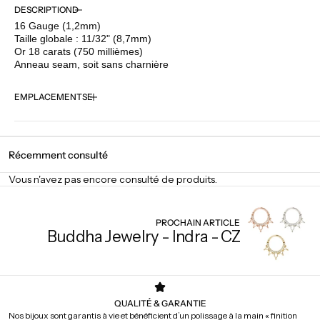
quantité
quantité
DESCRIPTION
pour
pour
16 Gauge (1,2mm)
BVLA
BVLA
Taille globale : 11/32" (8,7mm)
-
-
Or 18 carats (750 millièmes)
Myla
Myla
Anneau seam, soit sans charnière
EMPLACEMENTS
Récemment consulté
Vous n'avez pas encore consulté de produits.
PROCHAIN ARTICLE
Buddha Jewelry - Indra - CZ
QUALITÉ & GARANTIE
Nos bijoux sont garantis à vie et bénéficient d’un polissage à la main « finition