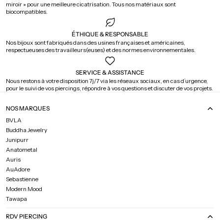
miroir » pour une meilleure cicatrisation. Tous nos matériaux sont
biocompatibles.
ÉTHIQUE & RESPONSABLE
Nos bijoux sont fabriqués dans des usines françaises et américaines,
respectueuses des travailleurs(euses) et des normes environnementales.
SERVICE & ASSISTANCE
Nous restons à votre disposition 7j/7 via les réseaux sociaux, en cas d’urgence,
pour le suivi de vos piercings, répondre à vos questions et discuter de vos projets.
NOS MARQUES
BVLA
Buddha Jewelry
Junipurr
Anatometal
Auris
AuAdore
Sebastienne
Modern Mood
Tawapa
RDV PIERCING