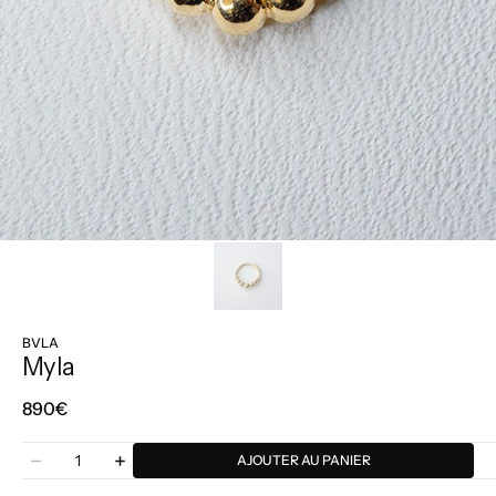
BVLA
Myla
Prix
890€
régulier
Quantité
AJOUTER AU PANIER
Diminuer
Augmenter
la
la