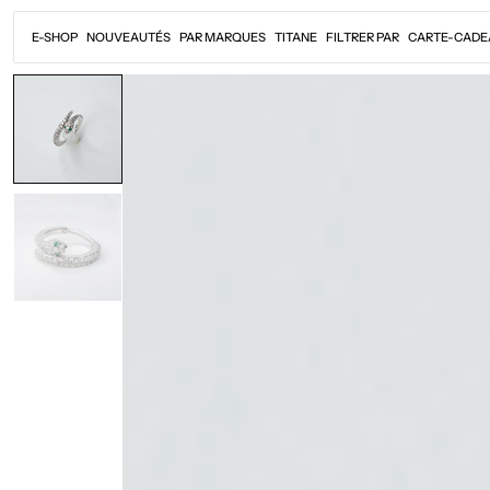
Passer
au
E-SHOP
NOUVEAUTÉS
PAR MARQUES
TITANE
FILTRER PAR
CARTE-CADE
contenu