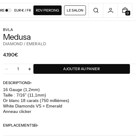
RE
EUR € / FR
RDV PIERCING
LE SALON
0
0
A
R
BVLA
T
Medusa
I
C
DIAMOND / EMERALD
L
E
Prix
4.190€
régulier
Quantité
AJOUTER AU PANIER
Diminuer
Augmenter
la
la
quantité
quantité
DESCRIPTION
pour
pour
16 Gauge (1,2mm)
BVLA
BVLA
Taille : 7/16" (11,1mm)
-
-
Or blanc 18 carats (750 millièmes)
Medusa
Medusa
White Diamonds VS + Emerald
-
-
Anneau clicker
Diamond
Diamond
/
/
EMPLACEMENTS
Emerald
Emerald