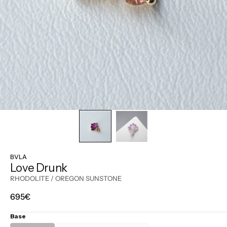
BVLA
Love Drunk
RHODOLITE / OREGON SUNSTONE
Prix
695€
régulier
Base