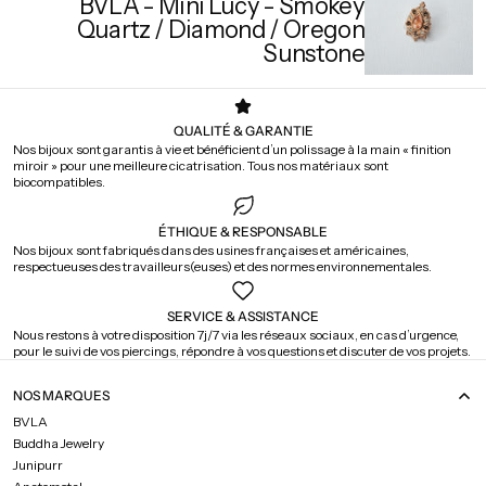
BVLA - Mini Lucy - Smokey
Quartz / Diamond / Oregon
Sunstone
QUALITÉ & GARANTIE
Nos bijoux sont garantis à vie et bénéficient d’un polissage à la main « finition
miroir » pour une meilleure cicatrisation. Tous nos matériaux sont
biocompatibles.
ÉTHIQUE & RESPONSABLE
Nos bijoux sont fabriqués dans des usines françaises et américaines,
respectueuses des travailleurs(euses) et des normes environnementales.
SERVICE & ASSISTANCE
Nous restons à votre disposition 7j/7 via les réseaux sociaux, en cas d’urgence,
pour le suivi de vos piercings, répondre à vos questions et discuter de vos projets.
NOS MARQUES
BVLA
Buddha Jewelry
Junipurr