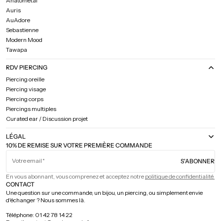
Anatometal
Auris
AuAdore
Sebastienne
Modern Mood
Tawapa
RDV PIERCING
Piercing oreille
Piercing visage
Piercing corps
Piercings multiples
Curated ear / Discussion projet
LÉGAL
10% DE REMISE SUR VOTRE PREMIÈRE COMMANDE
Votre email
S'ABONNER
En vous abonnant, vous comprenez et acceptez notre
politique de confidentialité.
CONTACT
Une question sur une commande, un bijou, un piercing, ou simplement envie
d'échanger ? Nous sommes là.
Téléphone: 01 42 78 14 22