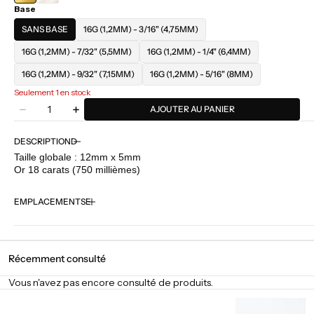
Base
SANS BASE
16G (1,2MM) - 3/16" (4,75MM)
16G (1,2MM) - 7/32" (5,5MM)
16G (1,2MM) - 1/4" (6,4MM)
16G (1,2MM) - 9/32" (7,15MM)
16G (1,2MM) - 5/16" (8MM)
Seulement 1 en stock
Quantité
AJOUTER AU PANIER
Diminuer
Augmenter
la
la
quantité
quantité
DESCRIPTION
pour
pour
Taille globale : 12mm x 5mm
BVLA
BVLA
Or 18 carats (750 millièmes)
-
-
Gillian
Gillian
EMPLACEMENTS
Dancing
Dancing
Récemment consulté
Vous n'avez pas encore consulté de produits.