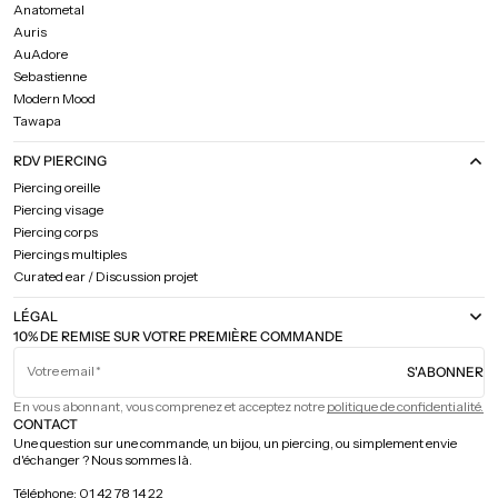
Anatometal
Auris
AuAdore
Sebastienne
Modern Mood
Tawapa
RDV PIERCING
Piercing oreille
Piercing visage
Piercing corps
Piercings multiples
Curated ear / Discussion projet
LÉGAL
10% DE REMISE SUR VOTRE PREMIÈRE COMMANDE
Votre email
S'ABONNER
En vous abonnant, vous comprenez et acceptez notre
politique de confidentialité.
CONTACT
Une question sur une commande, un bijou, un piercing, ou simplement envie
d'échanger ? Nous sommes là.
Téléphone: 01 42 78 14 22