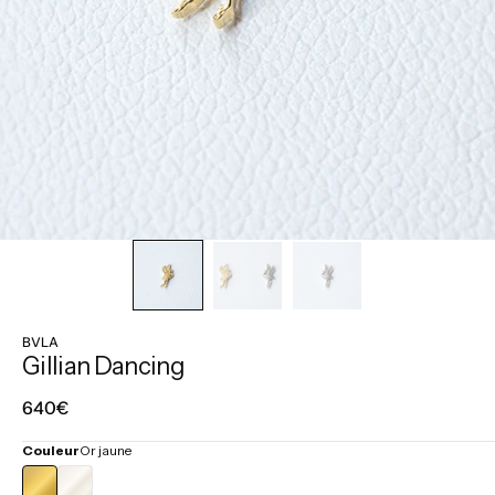
BVLA
Gillian Dancing
Prix
640€
régulier
Couleur
Or jaune