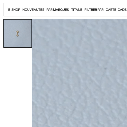
Passer
au
E-SHOP
NOUVEAUTÉS
PAR MARQUES
TITANE
FILTRER PAR
CARTE-CADE
contenu