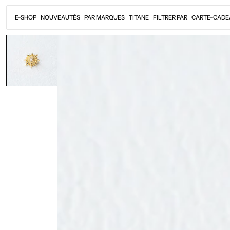
Passer
au
E-SHOP
NOUVEAUTÉS
PAR MARQUES
TITANE
FILTRER PAR
CARTE-CADE
contenu