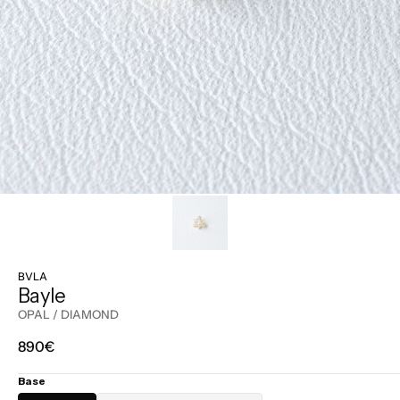
BVLA
Bayle
OPAL / DIAMOND
Prix
890€
régulier
Base