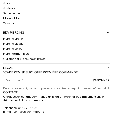
Auris
AuAdore
Sebastienne
Modern Mood
Tawapa
RDV PIERCING
Piercing oreille
Piercing visage
Piercing corps
Piercings multiples
Curated ear / Discussion projet
LÉGAL
10% DE REMISE SUR VOTRE PREMIÈRE COMMANDE
Votre email
S'ABONNER
En vous abonnant, vous comprenez et acceptez notre
politique de confidentialité.
CONTACT
Une question sur une commande, un bijou, un piercing, ou simplement envie
d'échanger ? Nous sommes là.
Téléphone: 01 42 78 14 22
E-mail: contact@aenimaparis.fr