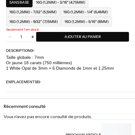
SANS BASE
16G (1,2MM) - 3/16" (4,75MM)
16G (1,2MM) - 7/32" (5,5MM)
16G (1,2MM) - 1/4" (6,4MM)
16G (1,2MM) - 9/32" (7,15MM)
16G (1,2MM) - 5/16" (8MM)
Seulement 1 en stock
Quantité
AJOUTER AU PANIER
Diminuer
Augmenter
la
la
quantité
quantité
DESCRIPTION
pour
pour
Taille globale : 7mm
BVLA
BVLA
Or jaune 18 carats (750 millièmes)
-
-
1 White Opal de 3mm + 6 Diamonds de 1mm et 1,25mm
Bayle
Bayle
-
-
EMPLACEMENTS
Opal
Opal
/
/
Diamond
Diamond
Récemment consulté
Vous n'avez pas encore consulté de produits.
PROCHAIN ARTICLE