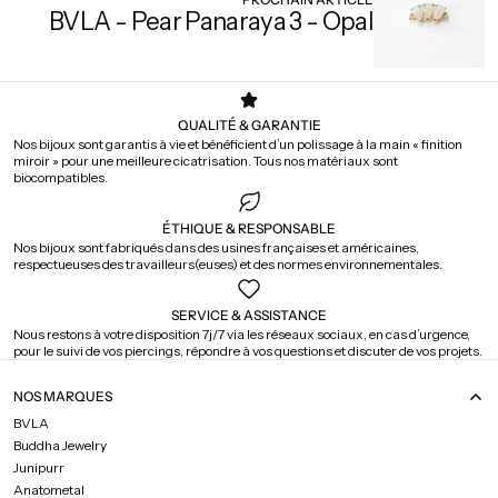
BVLA - Pear Panaraya 3 - Opal
QUALITÉ & GARANTIE
Nos bijoux sont garantis à vie et bénéficient d’un polissage à la main « finition
miroir » pour une meilleure cicatrisation. Tous nos matériaux sont
biocompatibles.
ÉTHIQUE & RESPONSABLE
Nos bijoux sont fabriqués dans des usines françaises et américaines,
respectueuses des travailleurs(euses) et des normes environnementales.
SERVICE & ASSISTANCE
Nous restons à votre disposition 7j/7 via les réseaux sociaux, en cas d’urgence,
pour le suivi de vos piercings, répondre à vos questions et discuter de vos projets.
NOS MARQUES
BVLA
Buddha Jewelry
Junipurr
Anatometal