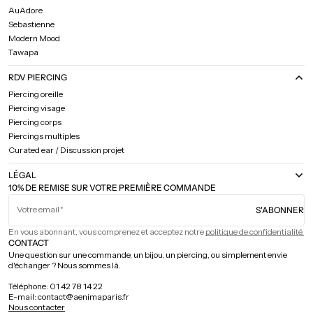
AuAdore
Sebastienne
Modern Mood
Tawapa
RDV PIERCING
Piercing oreille
Piercing visage
Piercing corps
Piercings multiples
Curated ear / Discussion projet
LÉGAL
10% DE REMISE SUR VOTRE PREMIÈRE COMMANDE
Votre email
S'ABONNER
En vous abonnant, vous comprenez et acceptez notre
politique de confidentialité.
CONTACT
Une question sur une commande, un bijou, un piercing, ou simplement envie
d'échanger ? Nous sommes là.
Téléphone: 01 42 78 14 22
E-mail: contact@aenimaparis.fr
Nous contacter