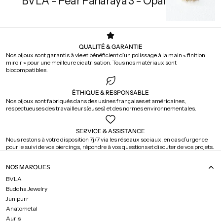
BVLA - Pear Panaraya 3 - Opal
QUALITÉ & GARANTIE
Nos bijoux sont garantis à vie et bénéficient d’un polissage à la main « finition
miroir » pour une meilleure cicatrisation. Tous nos matériaux sont
biocompatibles.
ÉTHIQUE & RESPONSABLE
Nos bijoux sont fabriqués dans des usines françaises et américaines,
respectueuses des travailleurs(euses) et des normes environnementales.
SERVICE & ASSISTANCE
Nous restons à votre disposition 7j/7 via les réseaux sociaux, en cas d’urgence,
pour le suivi de vos piercings, répondre à vos questions et discuter de vos projets.
NOS MARQUES
BVLA
Buddha Jewelry
Junipurr
Anatometal
Auris