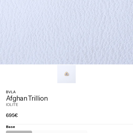
BVLA
Afghan Trillion
IOLITE
Prix
695€
régulier
Base