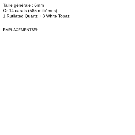
pour
pour
Taille générale : 6mm
Buddha
Buddha
Or 14 carats (585 millièmes)
Jewelry
Jewelry
1 Rutilated Quartz + 3 White Topaz
-
-
Vision
Vision
EMPLACEMENTS
-
-
Rutilated
Rutilated
Quartz
Quartz