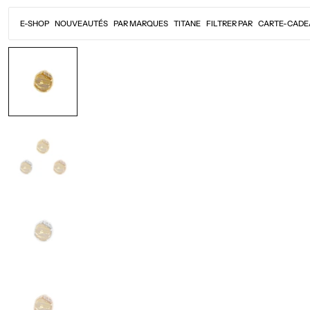
Passer
au
E-SHOP
NOUVEAUTÉS
PAR MARQUES
TITANE
FILTRER PAR
CARTE-CADE
contenu