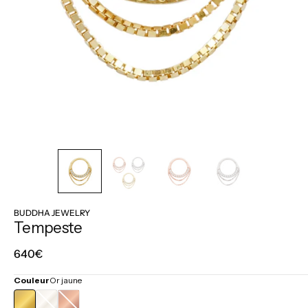
BUDDHA JEWELRY
Tempeste
Prix
640€
régulier
Couleur
Or jaune
OR
OR