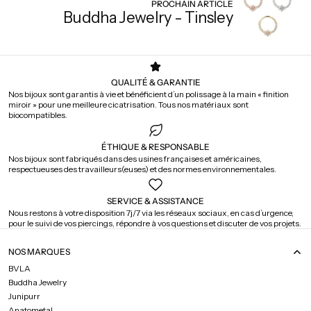
PROCHAIN ARTICLE
Buddha Jewelry - Tinsley
QUALITÉ & GARANTIE
Nos bijoux sont garantis à vie et bénéficient d’un polissage à la main « finition
miroir » pour une meilleure cicatrisation. Tous nos matériaux sont
biocompatibles.
ÉTHIQUE & RESPONSABLE
Nos bijoux sont fabriqués dans des usines françaises et américaines,
respectueuses des travailleurs(euses) et des normes environnementales.
SERVICE & ASSISTANCE
Nous restons à votre disposition 7j/7 via les réseaux sociaux, en cas d’urgence,
pour le suivi de vos piercings, répondre à vos questions et discuter de vos projets.
NOS MARQUES
BVLA
Buddha Jewelry
Junipurr
Anatometal