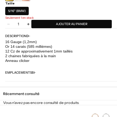
Taille
BLANC
ROSE
5/16" (8MM)
Seulement 1 en stock
Quantité
AJOUTER AU PANIER
Diminuer
Augmenter
la
la
quantité
quantité
DESCRIPTION
pour
pour
16 Gauge (1,2mm)
Buddha
Buddha
Or 14 carats (585 millièmes)
Jewelry
Jewelry
12 Cz de approximativement 1mm taillés
-
-
2 chaines fabriquées à la main
Tempeste
Tempeste
Anneau clicker
EMPLACEMENTS
Récemment consulté
Vous n'avez pas encore consulté de produits.