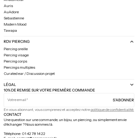
Auris
AuAdore
Sebastienne
Modern Mood
Tawapa
RDV PIERCING
Piercing oreille
Piercing visage
Piercing corps
Piercings multiples
Curated ear / Discussion projet
LÉGAL
10% DE REMISE SUR VOTRE PREMIÈRE COMMANDE
Votre email
S'ABONNER
En vous abonnant, vous comprenez et acceptez notre
politique de confidentialité.
CONTACT
Une question sur une commande, un bijou, un piercing, ou simplement envie
d'échanger ? Nous sommes là.
Téléphone: 01 42 78 14 22