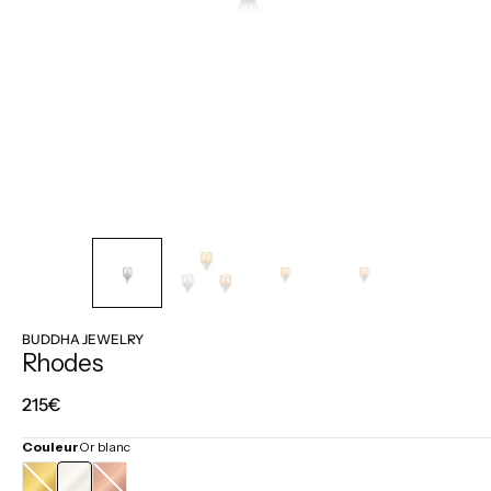
BUDDHA JEWELRY
Rhodes
Prix
215€
régulier
Couleur
Or blanc
OR
OR