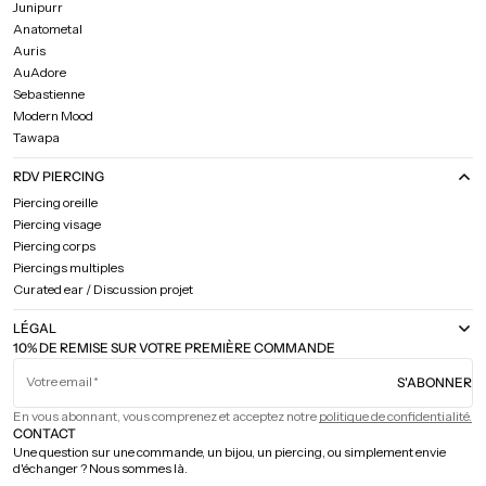
Junipurr
Anatometal
Auris
AuAdore
Sebastienne
Modern Mood
Tawapa
RDV PIERCING
Piercing oreille
Piercing visage
Piercing corps
Piercings multiples
Curated ear / Discussion projet
LÉGAL
10% DE REMISE SUR VOTRE PREMIÈRE COMMANDE
Votre email
S'ABONNER
En vous abonnant, vous comprenez et acceptez notre
politique de confidentialité.
CONTACT
Une question sur une commande, un bijou, un piercing, ou simplement envie
d'échanger ? Nous sommes là.