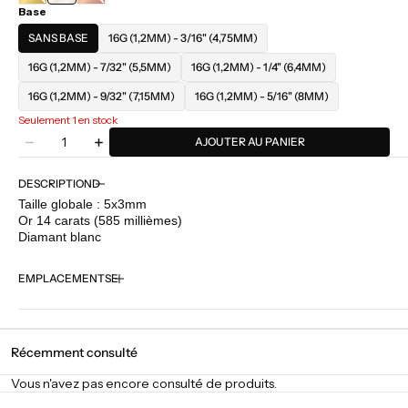
Base
JAUNE
ROSE
SANS BASE
16G (1,2MM) - 3/16" (4,75MM)
16G (1,2MM) - 7/32" (5,5MM)
16G (1,2MM) - 1/4" (6,4MM)
16G (1,2MM) - 9/32" (7,15MM)
16G (1,2MM) - 5/16" (8MM)
Seulement 1 en stock
Quantité
AJOUTER AU PANIER
Diminuer
Augmenter
la
la
quantité
quantité
DESCRIPTION
pour
pour
Taille globale : 5x3mm
Buddha
Buddha
Or 14 carats (585 millièmes)
Jewelry
Jewelry
Diamant blanc
-
-
Rhodes
Rhodes
EMPLACEMENTS
Récemment consulté
Vous n'avez pas encore consulté de produits.