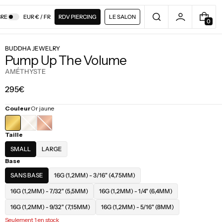
RE
EUR € / FR
RDV PIERCING
LE SALON
0
0
A
R
BUDDHA JEWELRY
T
Pump Up The Volume
I
C
AMÉTHYSTE
L
E
Prix
295€
régulier
Couleur
Or jaune
OR
OR
Taille
BLANC
ROSE
SMALL
LARGE
Base
SANS BASE
16G (1,2MM) - 3/16" (4,75MM)
16G (1,2MM) - 7/32" (5,5MM)
16G (1,2MM) - 1/4" (6,4MM)
16G (1,2MM) - 9/32" (7,15MM)
16G (1,2MM) - 5/16" (8MM)
Seulement 1 en stock