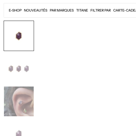
Passer
au
E-SHOP
NOUVEAUTÉS
PAR MARQUES
TITANE
FILTRER PAR
CARTE-CADE
contenu