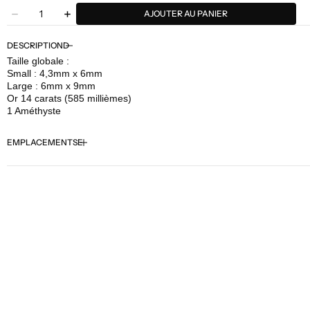
Quantité
AJOUTER AU PANIER
Diminuer
Augmenter
la
la
quantité
quantité
DESCRIPTION
pour
pour
Taille globale :
Buddha
Buddha
Small : 4,3mm x 6mm
Jewelry
Jewelry
Large : 6mm x 9mm
-
-
Or 14 carats (585 millièmes)
Pump
Pump
1 Améthyste
Up
Up
The
The
EMPLACEMENTS
Volume
Volume
-
-
Améthyste
Améthyste