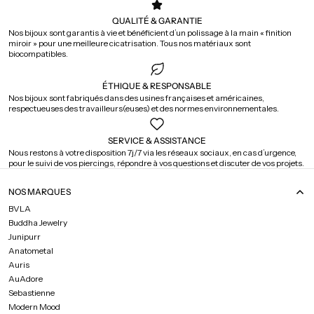
QUALITÉ & GARANTIE
Nos bijoux sont garantis à vie et bénéficient d’un polissage à la main « finition
miroir » pour une meilleure cicatrisation. Tous nos matériaux sont
biocompatibles.
ÉTHIQUE & RESPONSABLE
Nos bijoux sont fabriqués dans des usines françaises et américaines,
respectueuses des travailleurs(euses) et des normes environnementales.
SERVICE & ASSISTANCE
Nous restons à votre disposition 7j/7 via les réseaux sociaux, en cas d’urgence,
pour le suivi de vos piercings, répondre à vos questions et discuter de vos projets.
NOS MARQUES
BVLA
Buddha Jewelry
Junipurr
Anatometal
Auris
AuAdore
Sebastienne
Modern Mood