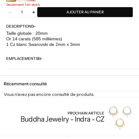
ROSE
Seulement 1 en stock
Quantité
AJOUTER AU PANIER
Diminuer
Augmenter
la
la
quantité
quantité
DESCRIPTION
pour
pour
Taille globale : 20mm
Buddha
Buddha
Or 14 carats (585 millièmes)
Jewelry
Jewelry
1 Cz blanc Swarovski de 2mm x 3mm
-
-
Painkiller
Painkiller
EMPLACEMENTS
Récemment consulté
Vous n'avez pas encore consulté de produits.
PROCHAIN ARTICLE
Buddha Jewelry - Indra - CZ