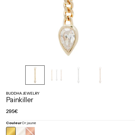
BUDDHA JEWELRY
Painkiller
Prix
295€
régulier
Couleur
Or jaune
OR