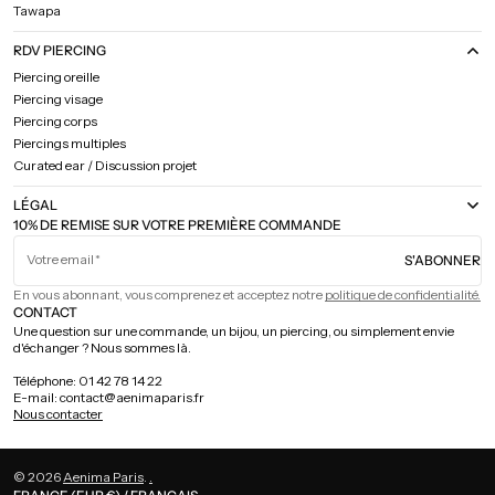
Tawapa
RDV PIERCING
Piercing oreille
Piercing visage
Piercing corps
Piercings multiples
Curated ear / Discussion projet
LÉGAL
10% DE REMISE SUR VOTRE PREMIÈRE COMMANDE
Votre email
S'ABONNER
En vous abonnant, vous comprenez et acceptez notre
politique de confidentialité.
CONTACT
Une question sur une commande, un bijou, un piercing, ou simplement envie
d'échanger ? Nous sommes là.
Téléphone: 01 42 78 14 22
E-mail: contact@aenimaparis.fr
Nous contacter
© 2026
Aenima Paris
.
.