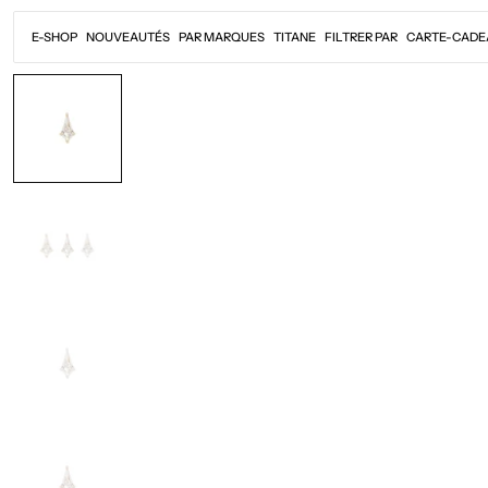
Passer
au
E-SHOP
NOUVEAUTÉS
PAR MARQUES
TITANE
FILTRER PAR
CARTE-CADE
contenu