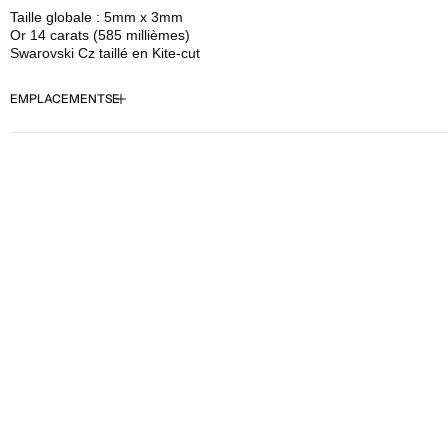
pour
pour
Taille globale : 5mm x 3mm
Buddha
Buddha
Or 14 carats (585 millièmes)
Jewelry
Jewelry
Swarovski Cz taillé en Kite-cut
-
-
Mini
Mini
EMPLACEMENTS
Soho
Soho
-
-
CZ
CZ