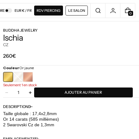
RE
EUR € / FR
RDV PIERCING
LE SALON
0
0
A
R
BUDDHA JEWELRY
T
Ischia
I
C
CZ
L
E
Prix
260€
régulier
Couleur
Or jaune
OR
BLANC
Seulement 1 en stock
Quantité
AJOUTER AU PANIER
Diminuer
Augmenter
la
la
quantité
quantité
DESCRIPTION
pour
pour
Taille globale : 17,4x2,8mm
Buddha
Buddha
Or 14 carats (585 millièmes)
Jewelry
Jewelry
2 Swarovski Cz de 1,3mm
-
-
Ischia
Ischia
EMPLACEMENTS