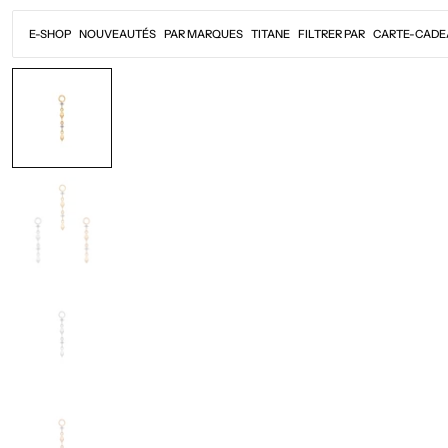
Passer
au
E-SHOP
NOUVEAUTÉS
PAR MARQUES
TITANE
FILTRER PAR
CARTE-CADE
contenu