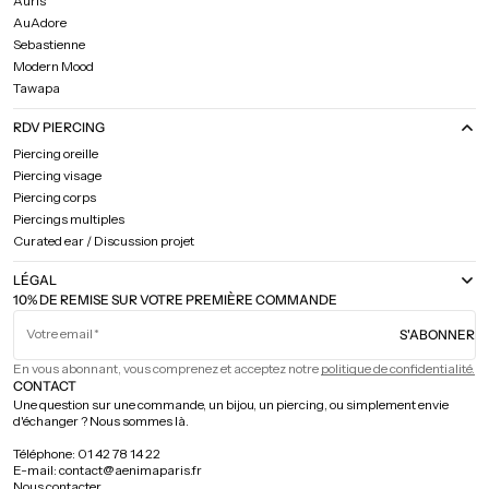
Auris
AuAdore
Sebastienne
Modern Mood
Tawapa
RDV PIERCING
Piercing oreille
Piercing visage
Piercing corps
Piercings multiples
Curated ear / Discussion projet
LÉGAL
10% DE REMISE SUR VOTRE PREMIÈRE COMMANDE
Votre email
S'ABONNER
En vous abonnant, vous comprenez et acceptez notre
politique de confidentialité.
CONTACT
Une question sur une commande, un bijou, un piercing, ou simplement envie
d'échanger ? Nous sommes là.
Téléphone: 01 42 78 14 22
E-mail: contact@aenimaparis.fr
Nous contacter