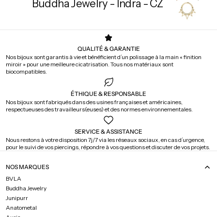
Buddha Jewelry - Indra - CZ
QUALITÉ & GARANTIE
Nos bijoux sont garantis à vie et bénéficient d’un polissage à la main « finition
miroir » pour une meilleure cicatrisation. Tous nos matériaux sont
biocompatibles.
ÉTHIQUE & RESPONSABLE
Nos bijoux sont fabriqués dans des usines françaises et américaines,
respectueuses des travailleurs(euses) et des normes environnementales.
SERVICE & ASSISTANCE
Nous restons à votre disposition 7j/7 via les réseaux sociaux, en cas d’urgence,
pour le suivi de vos piercings, répondre à vos questions et discuter de vos projets.
NOS MARQUES
BVLA
Buddha Jewelry
Junipurr
Anatometal