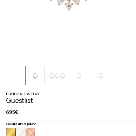
BUDDHA JEWELRY
Guestlist
Prix
695€
régulier
Couleur
Or jaune
OR
OR