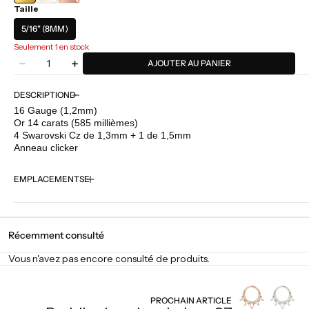
Taille
BLANC
ROSE
5/16" (8MM)
Seulement 1 en stock
Quantité
AJOUTER AU PANIER
Diminuer
Augmenter
la
la
quantité
quantité
DESCRIPTION
pour
pour
16 Gauge (1,2mm)
Buddha
Buddha
Or 14 carats (585 millièmes)
Jewelry
Jewelry
4 Swarovski Cz de 1,3mm + 1 de 1,5mm
-
-
Anneau clicker
Guestlist
Guestlist
EMPLACEMENTS
Récemment consulté
Vous n'avez pas encore consulté de produits.
PROCHAIN ARTICLE