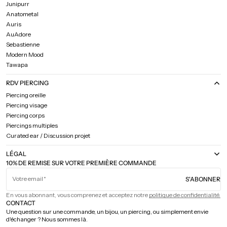
Junipurr
Anatometal
Auris
AuAdore
Sebastienne
Modern Mood
Tawapa
RDV PIERCING
Piercing oreille
Piercing visage
Piercing corps
Piercings multiples
Curated ear / Discussion projet
LÉGAL
10% DE REMISE SUR VOTRE PREMIÈRE COMMANDE
Votre email
S'ABONNER
En vous abonnant, vous comprenez et acceptez notre
politique de confidentialité.
CONTACT
Une question sur une commande, un bijou, un piercing, ou simplement envie
d'échanger ? Nous sommes là.