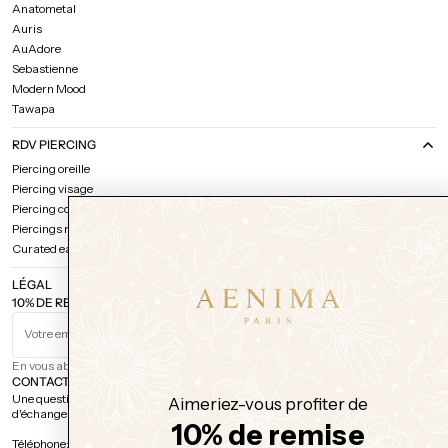
Anatometal
Auris
AuAdore
Sebastienne
Modern Mood
Tawapa
RDV PIERCING
Piercing oreille
Piercing visage
Piercing corps
Piercings multiples
Curated ear / Discussion projet
LÉGAL
10% DE REMISE SUR VOTRE PREMIÈRE COMMANDE
Votre email
S'ABONNER
En vous abonnant, vous comprenez et acceptez notre
politique de confidentialité.
CONTACT
Une question sur une commande, un bijou, un piercing, ou simplement envie
Aimeriez-vous profiter de
d'échanger ? Nous sommes là.
10% de remise
Téléphone: 01 42 78 14 22