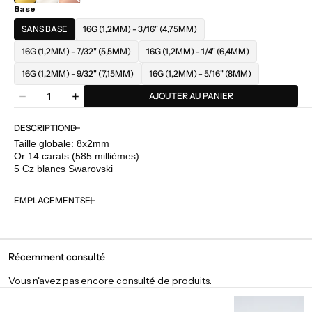
Base
ROSE
SANS BASE
16G (1,2MM) - 3/16" (4,75MM)
16G (1,2MM) - 7/32" (5,5MM)
16G (1,2MM) - 1/4" (6,4MM)
16G (1,2MM) - 9/32" (7,15MM)
16G (1,2MM) - 5/16" (8MM)
Quantité
AJOUTER AU PANIER
Diminuer
Augmenter
la
la
quantité
quantité
DESCRIPTION
pour
pour
Taille globale: 8x2mm
Buddha
Buddha
Or 14 carats (585 millièmes)
Jewelry
Jewelry
5 Cz blancs Swarovski
-
-
Eternal
Eternal
EMPLACEMENTS
Récemment consulté
Vous n'avez pas encore consulté de produits.