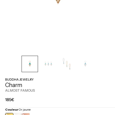
BUDDHA JEWELRY
Charm
ALMOST FAMOUS
Prix
185€
régulier
Couleur
Or jaune