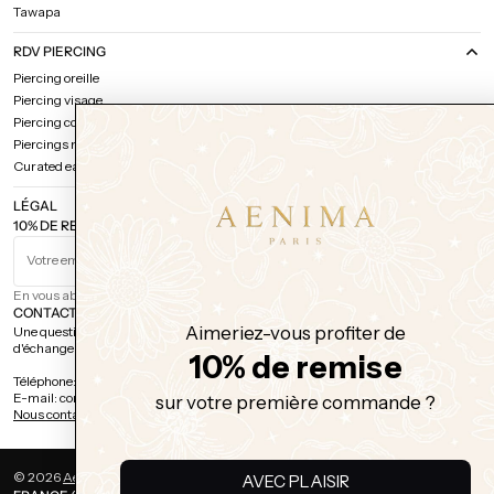
Tawapa
RDV PIERCING
Piercing oreille
Piercing visage
Piercing corps
Piercings multiples
Curated ear / Discussion projet
LÉGAL
10% DE REMISE SUR VOTRE PREMIÈRE COMMANDE
Votre email
S'ABONNER
En vous abonnant, vous comprenez et acceptez notre
politique de confidentialité.
CONTACT
Aimeriez-vous profiter de
Une question sur une commande, un bijou, un piercing, ou simplement envie
d'échanger ? Nous sommes là.
10% de remise
Téléphone: 01 42 78 14 22
E-mail: contact@aenimaparis.fr
sur votre première commande ?
Nous contacter
© 2026
Aenima Paris
.
.
AVEC PLAISIR