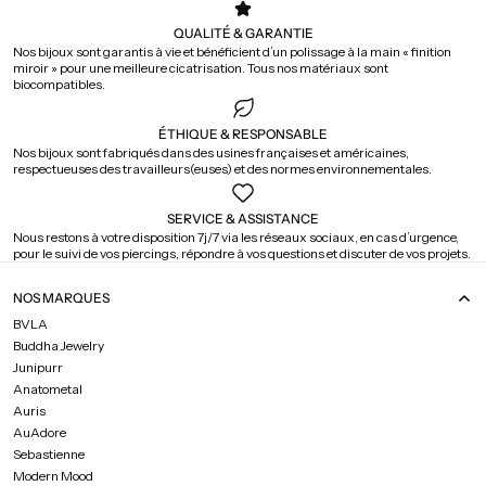
QUALITÉ & GARANTIE
Nos bijoux sont garantis à vie et bénéficient d’un polissage à la main « finition
miroir » pour une meilleure cicatrisation. Tous nos matériaux sont
biocompatibles.
ÉTHIQUE & RESPONSABLE
Nos bijoux sont fabriqués dans des usines françaises et américaines,
respectueuses des travailleurs(euses) et des normes environnementales.
SERVICE & ASSISTANCE
Nous restons à votre disposition 7j/7 via les réseaux sociaux, en cas d’urgence,
pour le suivi de vos piercings, répondre à vos questions et discuter de vos projets.
NOS MARQUES
BVLA
Buddha Jewelry
Junipurr
Anatometal
Auris
AuAdore
Sebastienne
Modern Mood