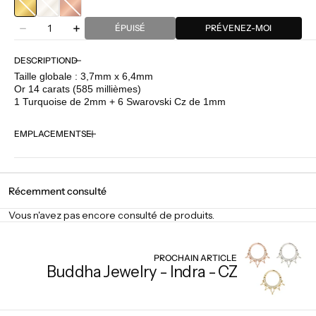
OR
OR
OR
Quantité
JAUNE
BLANC
ROSE
ÉPUISÉ
PRÉVENEZ-MOI
Diminuer
Augmenter
la
la
quantité
quantité
DESCRIPTION
pour
pour
Taille globale : 3,7mm x 6,4mm
Buddha
Buddha
Or 14 carats (585 millièmes)
Jewelry
Jewelry
1 Turquoise de 2mm + 6 Swarovski Cz de 1mm
-
-
Charm
Charm
EMPLACEMENTS
-
-
Almost
Almost
Famous
Famous
Récemment consulté
Vous n'avez pas encore consulté de produits.
PROCHAIN ARTICLE
Buddha Jewelry - Indra - CZ