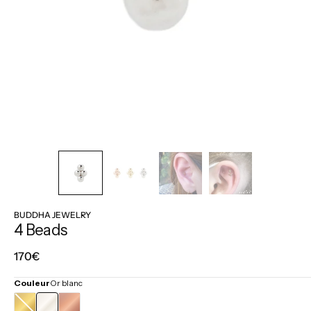
BUDDHA JEWELRY
4 Beads
Prix
170€
régulier
Couleur
Or blanc
OR