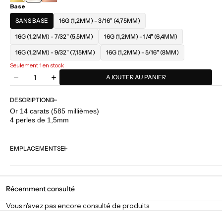
Base
JAUNE
SANS BASE
16G (1,2MM) - 3/16" (4,75MM)
16G (1,2MM) - 7/32" (5,5MM)
16G (1,2MM) - 1/4" (6,4MM)
16G (1,2MM) - 9/32" (7,15MM)
16G (1,2MM) - 5/16" (8MM)
Seulement 1 en stock
Quantité
AJOUTER AU PANIER
Diminuer
Augmenter
la
la
quantité
quantité
DESCRIPTION
pour
pour
Or 14 carats (585 millièmes)
Buddha
Buddha
4 perles de 1,5mm
Jewelry
Jewelry
-
-
4
4
EMPLACEMENTS
Beads
Beads
Récemment consulté
Vous n'avez pas encore consulté de produits.