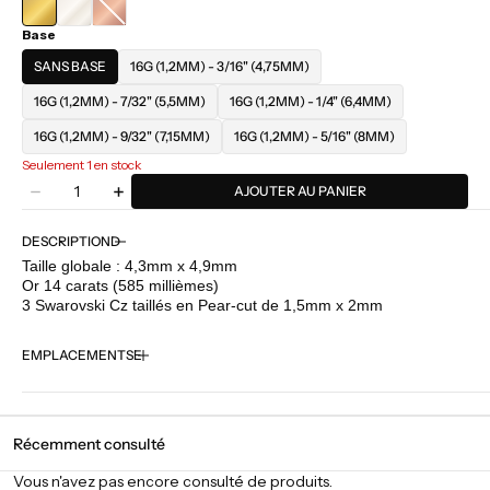
OR
Base
ROSE
SANS BASE
16G (1,2MM) - 3/16" (4,75MM)
16G (1,2MM) - 7/32" (5,5MM)
16G (1,2MM) - 1/4" (6,4MM)
16G (1,2MM) - 9/32" (7,15MM)
16G (1,2MM) - 5/16" (8MM)
Seulement 1 en stock
Quantité
AJOUTER AU PANIER
Diminuer
Augmenter
la
la
quantité
quantité
DESCRIPTION
pour
pour
Taille globale : 4,3mm x 4,9mm
Buddha
Buddha
Or 14 carats (585 millièmes)
Jewelry
Jewelry
3 Swarovski Cz taillés en Pear-cut de 1,5mm x 2mm
-
-
3
3
EMPLACEMENTS
Little
Little
Pears
Pears
-
-
CZ
CZ
Récemment consulté
Vous n'avez pas encore consulté de produits.