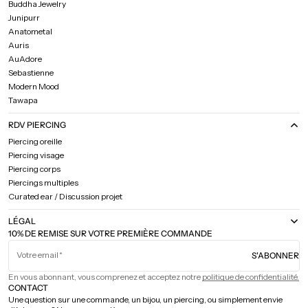
Buddha Jewelry
Junipurr
Anatometal
Auris
AuAdore
Sebastienne
Modern Mood
Tawapa
RDV PIERCING
Piercing oreille
Piercing visage
Piercing corps
Piercings multiples
Curated ear / Discussion projet
LÉGAL
10% DE REMISE SUR VOTRE PREMIÈRE COMMANDE
Votre email
S'ABONNER
En vous abonnant, vous comprenez et acceptez notre
politique de confidentialité.
CONTACT
Une question sur une commande, un bijou, un piercing, ou simplement envie