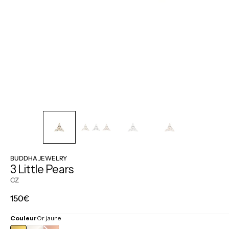
BUDDHA JEWELRY
3 Little Pears
CZ
Prix
150€
régulier
Couleur
Or jaune