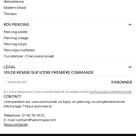
Sebastienne
Modern Mood
Tawapa
RDV PIERCING
Piercing oreille
Piercing visage
Piercing corps
Piercings multiples
Curated ear / Discussion projet
LÉGAL
10% DE REMISE SUR VOTRE PREMIÈRE COMMANDE
Votre email
S'ABONNER
En vous abonnant, vous comprenez et acceptez notre
politique de confidentialité.
CONTACT
Une question sur une commande, un bijou, un piercing, ou simplement envie
d'échanger ? Nous sommes là.
Téléphone: 01 42 78 14 22
E-mail: contact@aenimaparis.fr
Nous contacter