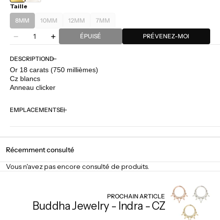
Taille
JAUNE
BLANC
8MM
10MM
12MM
7MM
VARIANTE
VARIANTE
VARIANTE
VARIANTE
Quantité
ÉPUISÉE
ÉPUISÉE
ÉPUISÉE
ÉPUISÉE
ÉPUISÉ
PRÉVENEZ-MOI
Diminuer
Augmenter
OU
OU
OU
OU
la
la
INDISPONIBLE
INDISPONIBLE
INDISPONIBLE
INDISPONIBLE
quantité
quantité
DESCRIPTION
pour
pour
Or 18 carats (750 millièmes)
Auris
Auris
Cz blancs
-
-
Anneau clicker
Cassiopea
Cassiopea
EMPLACEMENTS
Récemment consulté
Vous n'avez pas encore consulté de produits.
PROCHAIN ARTICLE
Buddha Jewelry - Indra - CZ