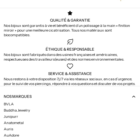
QUALITÉ & GARANTIE
Nos bijoux sont garantis à vie et bénéficient d’un polissage à la main « finition
miroir » pour une meilleure cicatrisation. Tous nos matériaux sont
biocompatibles.
ÉTHIQUE & RESPONSABLE
Nos bijoux sont fabriqués dans des usines françaises et américaines,
respectueuses des travailleurs(euses) et des normes environnementales.
SERVICE & ASSISTANCE
Nous restons à votre disposition 7j/7 via les réseaux sociaux, en cas d’urgence,
pour le suivi de vos piercings, répondre à vos questions et discuter de vos projets.
NOS MARQUES
BVLA
Buddha Jewelry
Junipurr
Anatometal
Auris
AuAdore