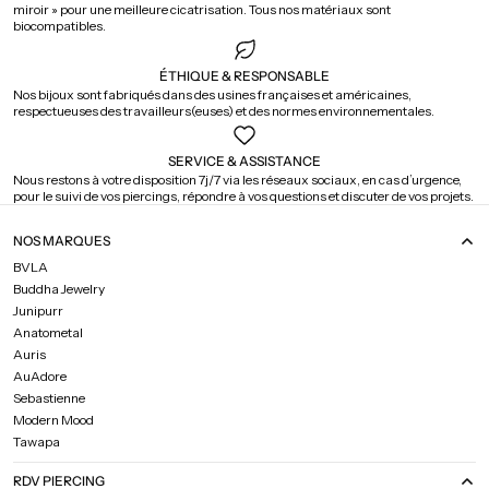
miroir » pour une meilleure cicatrisation. Tous nos matériaux sont
biocompatibles.
ÉTHIQUE & RESPONSABLE
Nos bijoux sont fabriqués dans des usines françaises et américaines,
respectueuses des travailleurs(euses) et des normes environnementales.
SERVICE & ASSISTANCE
Nous restons à votre disposition 7j/7 via les réseaux sociaux, en cas d’urgence,
pour le suivi de vos piercings, répondre à vos questions et discuter de vos projets.
NOS MARQUES
BVLA
Buddha Jewelry
Junipurr
Anatometal
Auris
AuAdore
Sebastienne
Modern Mood
Tawapa
RDV PIERCING