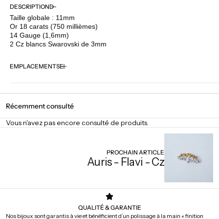
quantité
quantité
DESCRIPTION
pour
pour
Taille globale : 11mm
Auris
Auris
Or 18 carats (750 millièmes)
-
-
14 Gauge (1,6mm)
Bliss
Bliss
2 Cz blancs Swarovski de 3mm
EMPLACEMENTS
Récemment consulté
Vous n'avez pas encore consulté de produits.
PROCHAIN ARTICLE
Auris - Flavi - Cz
QUALITÉ & GARANTIE
Nos bijoux sont garantis à vie et bénéficient d’un polissage à la main « finition