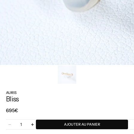
AURIS
Bliss
Prix
695€
régulier
Quantité
AJOUTER AU PANIER
Diminuer
Augmenter
la
la