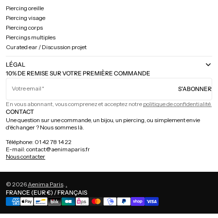
Piercing oreille
Piercing visage
Piercing corps
Piercings multiples
Curated ear / Discussion projet
LÉGAL
10% DE REMISE SUR VOTRE PREMIÈRE COMMANDE
Votre email
S'ABONNER
En vous abonnant, vous comprenez et acceptez notre
politique de confidentialité.
CONTACT
Une question sur une commande, un bijou, un piercing, ou simplement envie
d'échanger ? Nous sommes là.
Téléphone: 01 42 78 14 22
E-mail: contact@aenimaparis.fr
Nous contacter
© 2026
Aenima Paris
.
.
FRANCE (EUR €) / FRANÇAIS