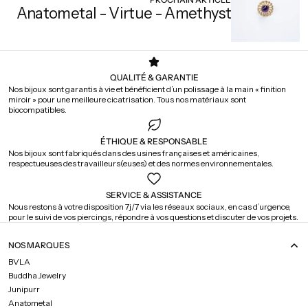
Anatometal - Virtue - Amethyst
QUALITÉ & GARANTIE
Nos bijoux sont garantis à vie et bénéficient d’un polissage à la main « finition
miroir » pour une meilleure cicatrisation. Tous nos matériaux sont
biocompatibles.
ÉTHIQUE & RESPONSABLE
Nos bijoux sont fabriqués dans des usines françaises et américaines,
respectueuses des travailleurs(euses) et des normes environnementales.
SERVICE & ASSISTANCE
Nous restons à votre disposition 7j/7 via les réseaux sociaux, en cas d’urgence,
pour le suivi de vos piercings, répondre à vos questions et discuter de vos projets.
NOS MARQUES
BVLA
Buddha Jewelry
Junipurr
Anatometal