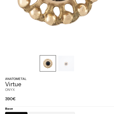
ANATOMETAL
Virtue
ONYX
Prix
390€
régulier
Base