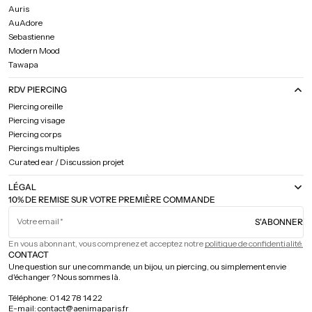
Auris
AuAdore
Sebastienne
Modern Mood
Tawapa
RDV PIERCING
Piercing oreille
Piercing visage
Piercing corps
Piercings multiples
Curated ear / Discussion projet
LÉGAL
10% DE REMISE SUR VOTRE PREMIÈRE COMMANDE
Votre email
S'ABONNER
En vous abonnant, vous comprenez et acceptez notre
politique de confidentialité.
CONTACT
Une question sur une commande, un bijou, un piercing, ou simplement envie
d'échanger ? Nous sommes là.
Téléphone: 01 42 78 14 22
E-mail: contact@aenimaparis.fr