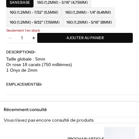
SANS BASE
16G (1,2MM) - 3/16" (4,75MM)
16G (1,2MM) - 7/32" (5,5MM)
16G (1,2MM) - 1/4" (6,4MM)
16G (1,2MM) - 9/32" (7,15MM)
16G (1,2MM) - 5/16" (8MM)
Seulement 1 en stock
Quantité
AJOUTER AU PANIER
Diminuer
Augmenter
la
la
quantité
quantité
DESCRIPTION
pour
pour
Taille globale : 5mm
Anatometal
Anatometal
Or rose 18 carats (750 millièmes)
-
-
1 Onyx de 2mm
Virtue
Virtue
-
-
EMPLACEMENTS
Onyx
Onyx
Récemment consulté
Vous n'avez pas encore consulté de produits.
PROCHAIN ARTICLE