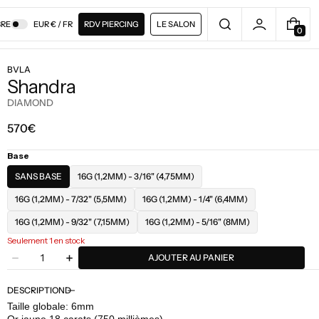
RE
EUR € / FR
RDV PIERCING
LE SALON
0
0
A
R
BVLA
T
Shandra
I
C
DIAMOND
L
E
Prix
570€
régulier
Base
SANS BASE
16G (1,2MM) - 3/16" (4,75MM)
16G (1,2MM) - 7/32" (5,5MM)
16G (1,2MM) - 1/4" (6,4MM)
16G (1,2MM) - 9/32" (7,15MM)
16G (1,2MM) - 5/16" (8MM)
Seulement 1 en stock
Quantité
AJOUTER AU PANIER
Diminuer
Augmenter
la
la
quantité
quantité
DESCRIPTION
pour
pour
Taille globale: 6mm
BVLA
BVLA