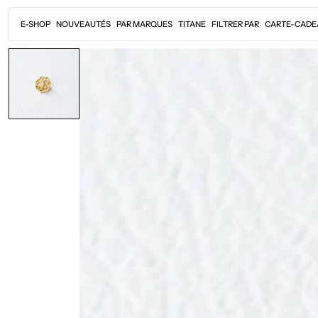
Passer
au
E-SHOP
NOUVEAUTÉS
PAR MARQUES
TITANE
FILTRER PAR
CARTE-CADE
contenu