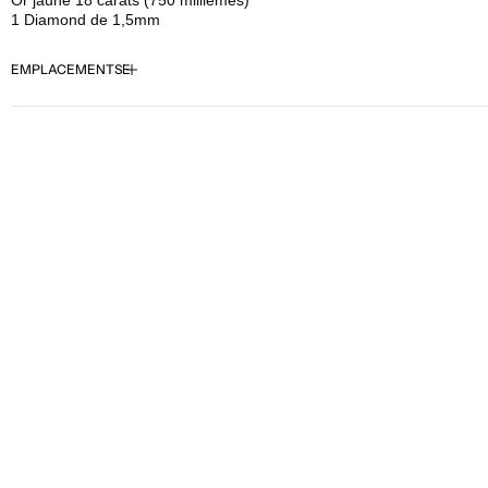
Or jaune 18 carats (750 millièmes)
-
-
1 Diamond de 1,5mm
Shandra
Shandra
-
-
EMPLACEMENTS
Diamond
Diamond