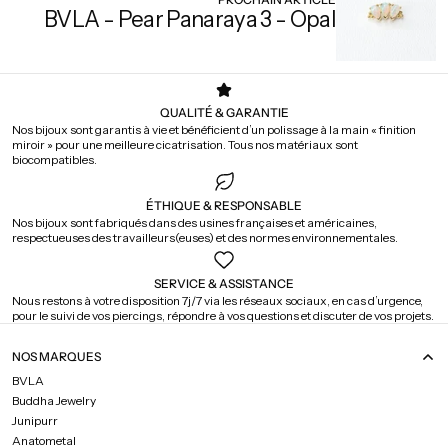
BVLA - Pear Panaraya 3 - Opal
QUALITÉ & GARANTIE
Nos bijoux sont garantis à vie et bénéficient d’un polissage à la main « finition
miroir » pour une meilleure cicatrisation. Tous nos matériaux sont
biocompatibles.
ÉTHIQUE & RESPONSABLE
Nos bijoux sont fabriqués dans des usines françaises et américaines,
respectueuses des travailleurs(euses) et des normes environnementales.
SERVICE & ASSISTANCE
Nous restons à votre disposition 7j/7 via les réseaux sociaux, en cas d’urgence,
pour le suivi de vos piercings, répondre à vos questions et discuter de vos projets.
NOS MARQUES
BVLA
Buddha Jewelry
Junipurr
Anatometal