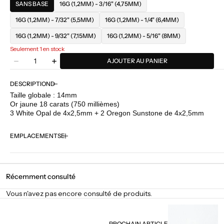
SANS BASE
16G (1,2MM) - 3/16" (4,75MM)
16G (1,2MM) - 7/32" (5,5MM)
16G (1,2MM) - 1/4" (6,4MM)
16G (1,2MM) - 9/32" (7,15MM)
16G (1,2MM) - 5/16" (8MM)
Seulement 1 en stock
Quantité
AJOUTER AU PANIER
Diminuer
Augmenter
la
la
quantité
quantité
DESCRIPTION
pour
pour
Taille globale : 14mm
BVLA
BVLA
Or jaune 18 carats (750 millièmes)
-
-
3 White Opal de 4x2,5mm + 2 Oregon Sunstone de 4x2,5mm
Pear
Pear
Panaraya
Panaraya
EMPLACEMENTS
5
5
-
-
Oregon
Oregon
Sunstone
Sunstone
/
/
Récemment consulté
Opal
Opal
Vous n'avez pas encore consulté de produits.
PROCHAIN ARTICLE