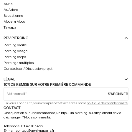
Auris
AuAdore
Sebastienne
Modern Mood
Tawapa
RDV PIERCING
Piercing oreille
Piercing visage
Piercing corps
Piercings multiples
Curated ear / Discussion projet
LÉGAL
10% DE REMISE SUR VOTRE PREMIÈRE COMMANDE
Votre email
S'ABONNER
En vous abonnant, vous comprenez et acceptez notre
politique de confidentialité.
CONTACT
Une question sur une commande, un bijou, un piercing, ou simplement envie
d'échanger ? Nous sommes là.
Téléphone: 01 42 78 14 22
E-mail: contact@aenimaparis.fr