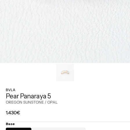
BVLA
Pear Panaraya 5
OREGON SUNSTONE / OPAL
Prix
1.430€
régulier
Base