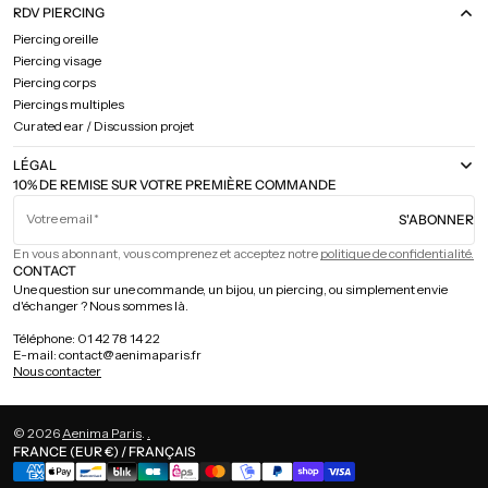
RDV PIERCING
Piercing oreille
Piercing visage
Piercing corps
Piercings multiples
Curated ear / Discussion projet
LÉGAL
10% DE REMISE SUR VOTRE PREMIÈRE COMMANDE
Votre email
S'ABONNER
En vous abonnant, vous comprenez et acceptez notre
politique de confidentialité.
CONTACT
Une question sur une commande, un bijou, un piercing, ou simplement envie
d'échanger ? Nous sommes là.
Téléphone: 01 42 78 14 22
E-mail: contact@aenimaparis.fr
Nous contacter
© 2026
Aenima Paris
.
.
FRANCE (EUR €) / FRANÇAIS