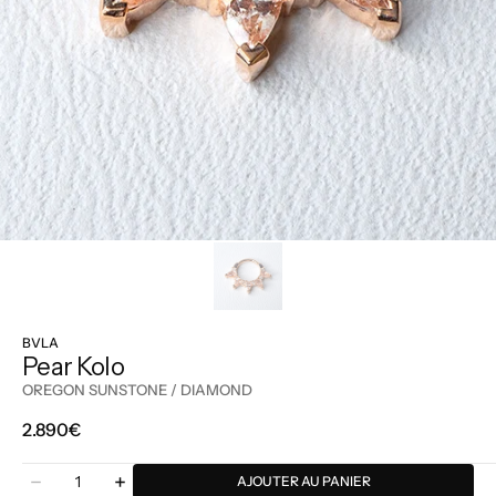
BVLA
Pear Kolo
OREGON SUNSTONE / DIAMOND
Prix
2.890€
régulier
Quantité
AJOUTER AU PANIER
Diminuer
Augmenter