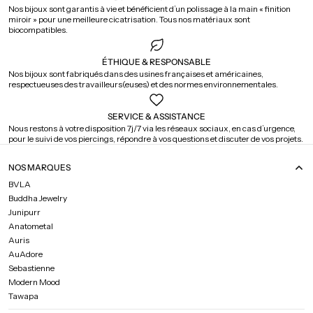
Nos bijoux sont garantis à vie et bénéficient d’un polissage à la main « finition
miroir » pour une meilleure cicatrisation. Tous nos matériaux sont
biocompatibles.
ÉTHIQUE & RESPONSABLE
Nos bijoux sont fabriqués dans des usines françaises et américaines,
respectueuses des travailleurs(euses) et des normes environnementales.
SERVICE & ASSISTANCE
Nous restons à votre disposition 7j/7 via les réseaux sociaux, en cas d’urgence,
pour le suivi de vos piercings, répondre à vos questions et discuter de vos projets.
NOS MARQUES
BVLA
Buddha Jewelry
Junipurr
Anatometal
Auris
AuAdore
Sebastienne
Modern Mood
Tawapa