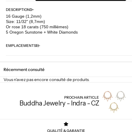
la
la
quantité
quantité
DESCRIPTION
pour
pour
16 Gauge (1,2mm)
BVLA
BVLA
Size: 11/32" (8,7mm)
-
-
Or rose 18 carats (750 millièmes)
Pear
Pear
5 Oregon Sunstone + White Diamonds
Kolo
Kolo
-
-
EMPLACEMENTS
Oregon
Oregon
Sunstone
Sunstone
/
/
Diamond
Diamond
Récemment consulté
Vous n'avez pas encore consulté de produits.
PROCHAIN ARTICLE
Buddha Jewelry - Indra - CZ
QUALITÉ & GARANTIE