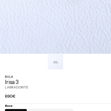
BVLA
Irisa 3
LABRADORITE
Prix
690€
régulier
Base