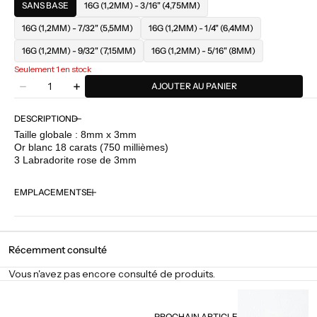
SANS BASE
16G (1,2MM) - 3/16" (4,75MM)
16G (1,2MM) - 7/32" (5,5MM)
16G (1,2MM) - 1/4" (6,4MM)
16G (1,2MM) - 9/32" (7,15MM)
16G (1,2MM) - 5/16" (8MM)
Seulement 1 en stock
Quantité
AJOUTER AU PANIER
Diminuer
Augmenter
la
la
quantité
quantité
DESCRIPTION
pour
pour
Taille globale : 8mm x 3mm
BVLA
BVLA
Or blanc 18 carats (750 millièmes)
-
-
3 Labradorite rose de 3mm
Irisa
Irisa
3
3
EMPLACEMENTS
-
-
Labradorite
Labradorite
Récemment consulté
Vous n'avez pas encore consulté de produits.
PROCHAIN ARTICLE