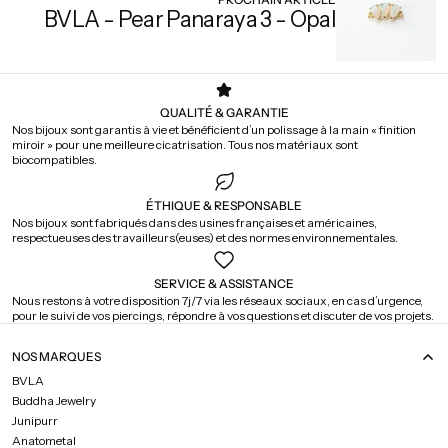
BVLA - Pear Panaraya 3 - Opal
QUALITÉ & GARANTIE
Nos bijoux sont garantis à vie et bénéficient d’un polissage à la main « finition
miroir » pour une meilleure cicatrisation. Tous nos matériaux sont
biocompatibles.
ÉTHIQUE & RESPONSABLE
Nos bijoux sont fabriqués dans des usines françaises et américaines,
respectueuses des travailleurs(euses) et des normes environnementales.
SERVICE & ASSISTANCE
Nous restons à votre disposition 7j/7 via les réseaux sociaux, en cas d’urgence,
pour le suivi de vos piercings, répondre à vos questions et discuter de vos projets.
NOS MARQUES
BVLA
Buddha Jewelry
Junipurr
Anatometal