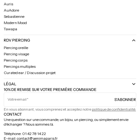
Auris
AuAdore
Sebastienne
Modern Mood
Tawapa
RDV PIERCING
Piercing oreille
Piercing visage
Piercing corps
Piercings multiples
Curated ear / Discussion projet
LÉGAL
10% DE REMISE SUR VOTRE PREMIÈRE COMMANDE
Votre email
S'ABONNER
En vous abonnant, vous comprenez et acceptez notre
politique de confidentialité.
CONTACT
Une question sur une commande, un bijou, un piercing, ou simplement envie
d'échanger ? Nous sommes là.
Téléphone: 01 42 78 14 22
E-mail: contact@aenimaparis.fr