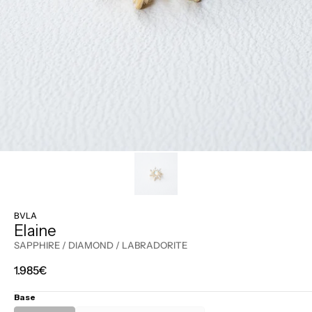
BVLA
Elaine
SAPPHIRE / DIAMOND / LABRADORITE
Prix
1.985€
régulier
Base