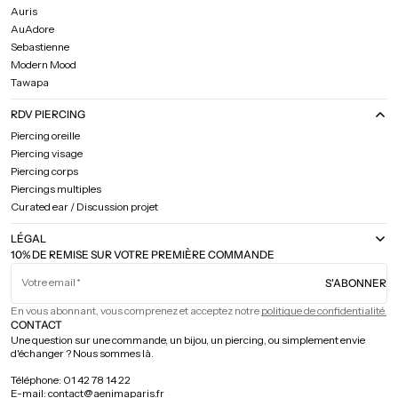
Auris
AuAdore
Sebastienne
Modern Mood
Tawapa
RDV PIERCING
Piercing oreille
Piercing visage
Piercing corps
Piercings multiples
Curated ear / Discussion projet
LÉGAL
10% DE REMISE SUR VOTRE PREMIÈRE COMMANDE
Votre email
S'ABONNER
En vous abonnant, vous comprenez et acceptez notre
politique de confidentialité.
CONTACT
Une question sur une commande, un bijou, un piercing, ou simplement envie
d'échanger ? Nous sommes là.
Téléphone: 01 42 78 14 22
E-mail: contact@aenimaparis.fr