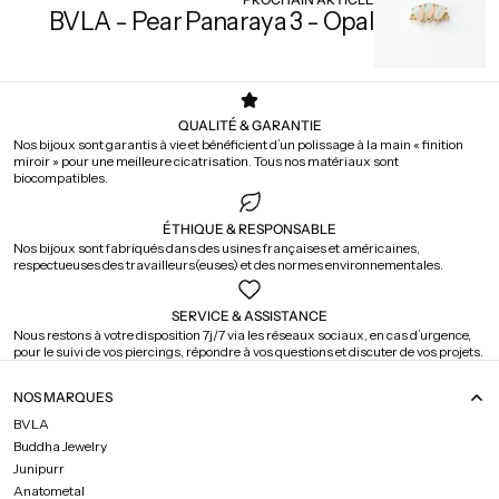
BVLA - Pear Panaraya 3 - Opal
QUALITÉ & GARANTIE
Nos bijoux sont garantis à vie et bénéficient d’un polissage à la main « finition
miroir » pour une meilleure cicatrisation. Tous nos matériaux sont
biocompatibles.
ÉTHIQUE & RESPONSABLE
Nos bijoux sont fabriqués dans des usines françaises et américaines,
respectueuses des travailleurs(euses) et des normes environnementales.
SERVICE & ASSISTANCE
Nous restons à votre disposition 7j/7 via les réseaux sociaux, en cas d’urgence,
pour le suivi de vos piercings, répondre à vos questions et discuter de vos projets.
NOS MARQUES
BVLA
Buddha Jewelry
Junipurr
Anatometal