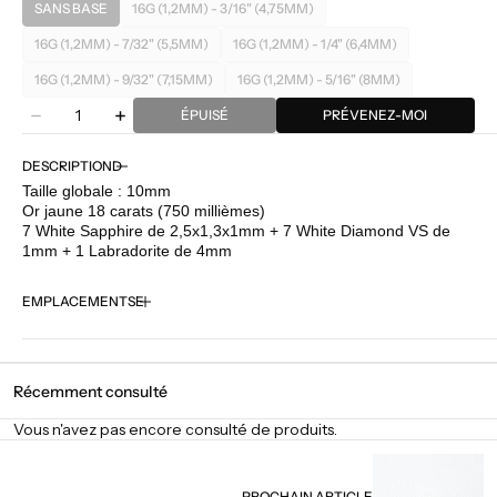
SANS BASE
16G (1,2MM) - 3/16" (4,75MM)
VARIANTE
VARIANTE
ÉPUISÉE
ÉPUISÉE
16G (1,2MM) - 7/32" (5,5MM)
16G (1,2MM) - 1/4" (6,4MM)
VARIANTE
VARIANTE
OU
OU
ÉPUISÉE
ÉPUISÉE
INDISPONIBLE
INDISPONIBLE
16G (1,2MM) - 9/32" (7,15MM)
16G (1,2MM) - 5/16" (8MM)
VARIANTE
VARIANTE
OU
OU
Quantité
ÉPUISÉE
ÉPUISÉE
INDISPONIBLE
INDISPONIBLE
ÉPUISÉ
PRÉVENEZ-MOI
Diminuer
Augmenter
OU
OU
la
la
INDISPONIBLE
INDISPONIBLE
quantité
quantité
DESCRIPTION
pour
pour
Taille globale : 10mm
BVLA
BVLA
Or jaune 18 carats (750 millièmes)
-
-
7 White Sapphire de 2,5x1,3x1mm + 7 White Diamond VS de
Elaine
Elaine
1mm + 1 Labradorite de 4mm
-
-
Sapphire
Sapphire
EMPLACEMENTS
/
/
Diamond
Diamond
/
/
Labradorite
Labradorite
Récemment consulté
Vous n'avez pas encore consulté de produits.
PROCHAIN ARTICLE